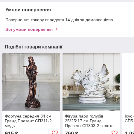
Умови повернення
Повернення товару впродовж 14 днів за домовленістю
Всі умови повернення
Подібні товари компанії
Фортуна середня 34 см
Фігура пари голубів
Ісус
Гранд Презент СП311-2
25*25*17 см Гранд
СП51
медь
Презент СП303-2 золото
915
760
1 0
₴
₴