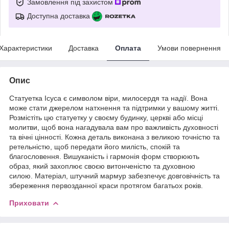
Замовлення під захистом
Доступна доставка
Характеристики
Доставка
Оплата
Умови повернення
Опис
Статуетка Ісуса є символом віри, милосердя та надії. Вона
може стати джерелом натхнення та підтримки у вашому житті.
Розмістіть цю статуетку у своєму будинку, церкві або місці
молитви, щоб вона нагадувала вам про важливість духовності
та вічні цінності. Кожна деталь виконана з великою точністю та
ретельністю, щоб передати його милість, спокій та
благословення. Вишуканість і гармонія форм створюють
образ, який захоплює своєю витонченістю та духовною
силою. Матеріал, штучний мармур забезпечує довговічність та
збереження первозданної краси протягом багатьох років.
Приховати