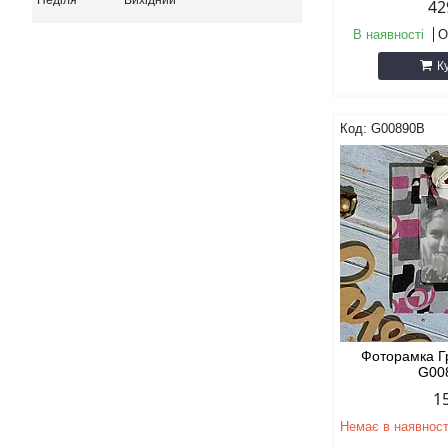
Неділя
Вихідний
42
В наявності
О
К
G00890B
Фоторамка Г
G00
1
Немає в наявност