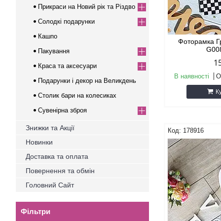
Прикраси на Новий рік та Різдво
Солодкі подарунки
Кашпо
Фоторамка Г
G00
Пакування
1
Краса та аксесуари
В наявності
О
Подарунки і декор на Великдень
К
Столик бари на колесиках
Сувенірна зброя
Знижки та Акції
178916
Новинки
Доставка та оплата
Повернення та обмін
Головний Сайт
Фільтри