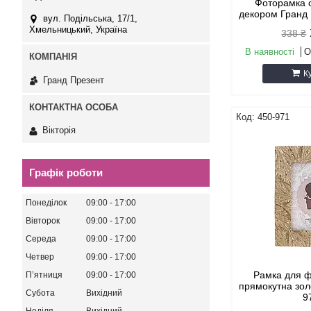
Фоторамка с
декором Гранд
вул. Подільська, 17/1,
Хмельницький, Україна
338 ₴
В наявності
О
К
Гранд Презент
450-971
Вікторія
Графік роботи
Понеділок
09:00
17:00
Вівторок
09:00
17:00
Середа
09:00
17:00
Четвер
09:00
17:00
Рамка для 
Пʼятниця
09:00
17:00
прямокутна зол
Субота
Вихідний
9