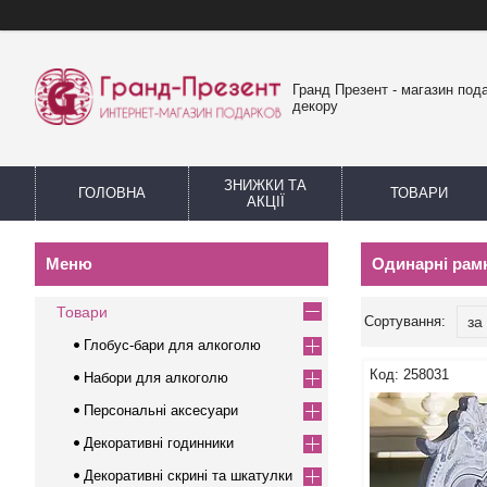
Гранд Презент - магазин пода
декору
ЗНИЖКИ ТА
ГОЛОВНА
ТОВАРИ
АКЦІЇ
Одинарні рам
Товари
Глобус-бари для алкоголю
258031
Набори для алкоголю
Персональні аксесуари
Декоративні годинники
Декоративні скрині та шкатулки