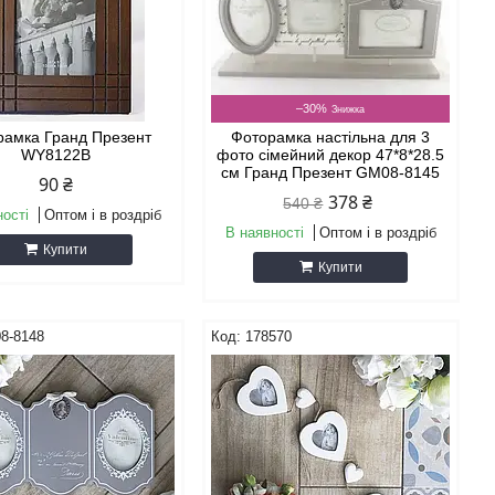
–30%
рамка Гранд Презент
Фоторамка настільна для 3
WY8122В
фото сімейний декор 47*8*28.5
см Гранд Презент GM08-8145
90 ₴
378 ₴
540 ₴
ності
Оптом і в роздріб
В наявності
Оптом і в роздріб
Купити
Купити
8-8148
178570