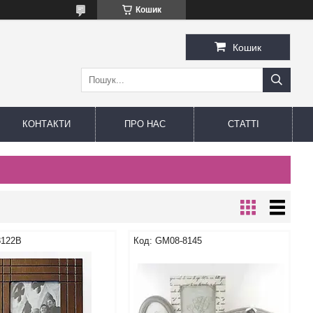
Кошик
Кошик
КОНТАКТИ
ПРО НАС
СТАТТІ
122В
GM08-8145