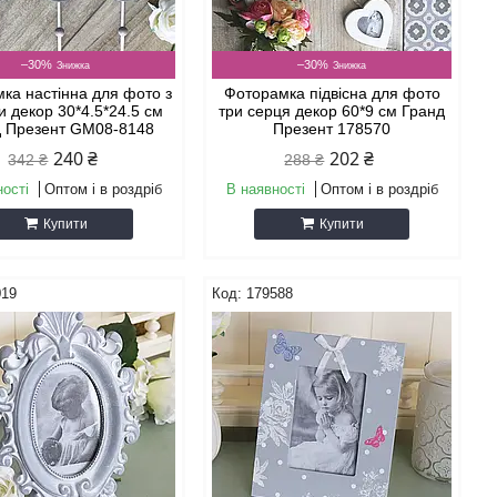
–30%
–30%
ка настінна для фото з
Фоторамка підвісна для фото
и декор 30*4.5*24.5 см
три серця декор 60*9 см Гранд
д Презент GM08-8148
Презент 178570
240 ₴
202 ₴
342 ₴
288 ₴
ності
Оптом і в роздріб
В наявності
Оптом і в роздріб
Купити
Купити
019
179588