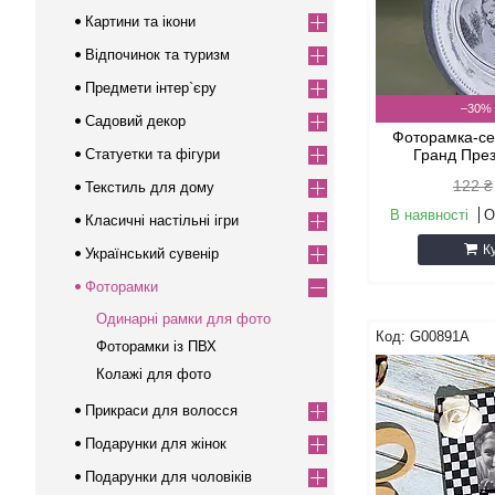
Картини та ікони
Відпочинок та туризм
Предмети інтер`єру
–30%
Садовий декор
Фоторамка-се
Статуетки та фігури
Гранд Пре
122 ₴
Текстиль для дому
В наявності
О
Класичні настільні ігри
К
Український сувенір
Фоторамки
Одинарні рамки для фото
G00891A
Фоторамки із ПВХ
Колажі для фото
Прикраси для волосся
Подарунки для жінок
Подарунки для чоловіків