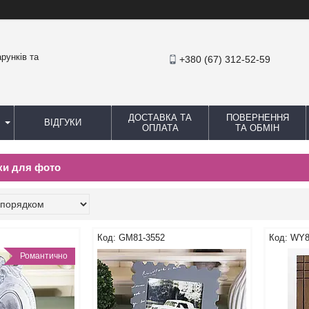
рунків та
+380 (67) 312-52-59
ДОСТАВКА ТА
ПОВЕРНЕННЯ
ВІДГУКИ
ОПЛАТА
ТА ОБМІН
ки для фото
GM81-3552
WY8
Романтично