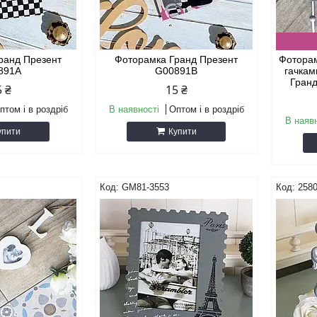
ранд Презент
Фоторамка Гранд Презент
Фоторам
891A
G00891B
гачкам
Гран
5 ₴
15 ₴
птом і в роздріб
В наявності
Оптом і в роздріб
В наяв
упити
Купити
GM81-3553
258