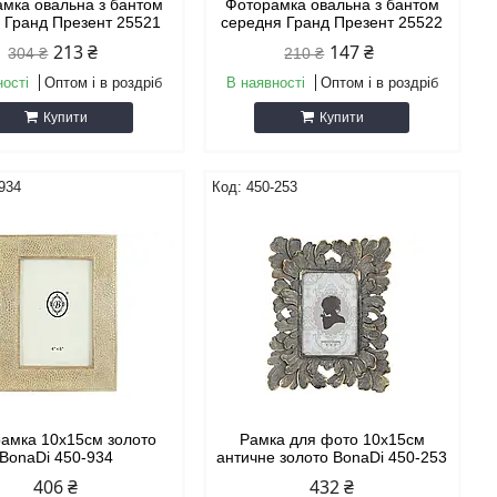
мка овальна з бантом
Фоторамка овальна з бантом
 Гранд Презент 25521
середня Гранд Презент 25522
213 ₴
147 ₴
304 ₴
210 ₴
ності
Оптом і в роздріб
В наявності
Оптом і в роздріб
Купити
Купити
934
450-253
амка 10х15см золото
Рамка для фото 10х15см
BonaDi 450-934
античне золото BonaDi 450-253
406 ₴
432 ₴