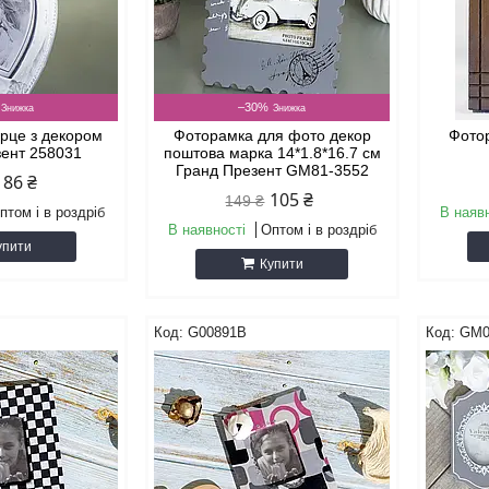
–30%
рце з декором
Фоторамка для фото декор
Фото
зент 258031
поштова марка 14*1.8*16.7 см
Гранд Презент GM81-3552
86 ₴
105 ₴
149 ₴
птом і в роздріб
В наяв
В наявності
Оптом і в роздріб
упити
Купити
G00891B
GM0