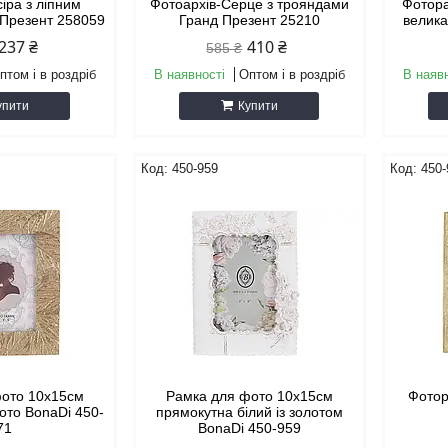
іра з ліпним
Фотоархів-Серце з трояндами
Фотора
 Презент 258059
Гранд Презент 25210
велика
237 ₴
410 ₴
585 ₴
птом і в роздріб
В наявності
Оптом і в роздріб
В наяв
упити
Купити
450-959
450-
фото 10х15см
Рамка для фото 10х15см
Фотор
ото BonaDi 450-
прямокутна білий із золотом
71
BonaDi 450-959