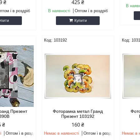
9 ₴
425 ₴
В наяв
птом і в роздріб
В наявності
Оптом і в роздріб
упити
Купити
103192
103
ранд Презент
Фоторамка метал Гранд
Фот
890B
Презент 103192
5 ₴
160 ₴
і
Оптом і в роздріб
Немає в наявності
Оптом і в роздріб
Немає в 