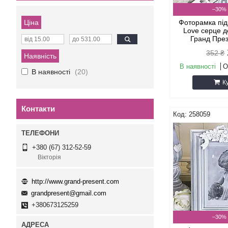
–30%
Ціна
Фоторамка під
Love серце д
Гранд Пре
352 ₴
Наявність
В наявності
О
В наявності
20
К
Контакти
258059
+380 (67) 312-52-59
Вікторія
http://www.grand-present.com
grandpresent@gmail.com
+380673125259
–30%