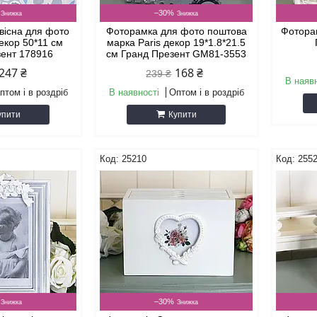
–30%
вісна для фото
Фоторамка для фото поштова
Фотора
екор 50*11 см
марка Paris декор 19*1.8*21.5
зент 178916
см Гранд Презент GM81-3553
247 ₴
168 ₴
239 ₴
В наяв
птом і в роздріб
В наявності
Оптом і в роздріб
упити
Купити
25210
255
–30%