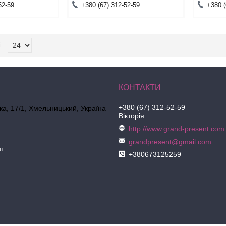
52-59
+380 (67) 312-52-59
+380 (
+380 (67) 312-52-59
ка, 17/1, Хмельницький, Україна
Вікторія
http://www.grand-present.com
grandpresent@gmail.com
нт
+380673125259