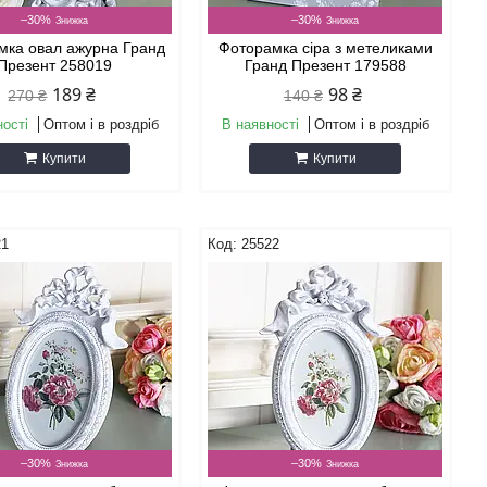
–30%
–30%
мка овал ажурна Гранд
Фоторамка сіра з метеликами
Презент 258019
Гранд Презент 179588
189 ₴
98 ₴
270 ₴
140 ₴
ності
Оптом і в роздріб
В наявності
Оптом і в роздріб
Купити
Купити
21
25522
–30%
–30%