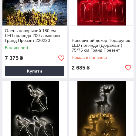
Олень новорічний 180 см
LED гірлянда 200 лампочок
Гранд Презент 220220
Новорічний декор Подарунок
LED гірлянда (Дюралайт)
В наявності
75*75 см Гранд Презент
220243
7 375
Немає в наявності
₴
2 685
₴
Купити