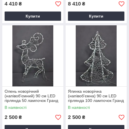
4 410
8 410
₴
₴
Купити
Купити
Олень новорічний
Ялинка новорічна
(напівоб'ємний) 90 см LED
(напівоб'ємна) 90 см LED
гірлянда 50 лампочок Гранд
гірлянда 100 лампочок Гранд
Презент 220224
Презент 220226
В наявності
В наявності
2 500
2 500
₴
₴