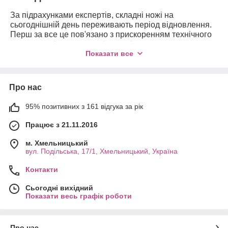
За підрахунками експертів, складні ножі на
сьогоднішній день переживають період відновлення.
Перш за все це пов'язано з прискоренням технічного
прогресу - з'явилися нові матеріали,
удосконалювалися способи виробництва. Ми вже
Показати все
давно не дивуємося керамічними ножами, не стали
диковиною та виробами з титановим напиленням. На
зміну бабусям прийшли сучасні універсальні
Про нас
інструменти — їхній індустрія виробництва —
дивовижний підйом.
95% позитивних з 161 відгука за рік
Поява перших складних н. е. є першою тисячею до н.
Працює з 21.11.2016
е. Їхні аналогії можна знайти під час розкопок
культурних шарів стародавньої стародавньої
м. Хмельницький
цивілізації. Звична складна ножі придбала набагато
вул. Подільська, 17/1, Хмельницький, Україна
пізніше, у XVII столітті у Франції.
Прародитель складного ножа — первинний. У старі
Контакти
часи він був незамінний під час письма — гусині пір’я
розпушували і затуплювалися — ножем
Сьогодні вихідний
Показати весь графік роботи
використовували для їхнього заточення (очотинки).
Складний ніж — це особливості та
характеристики.
Про нас