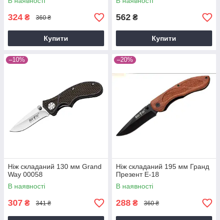
В наявності
В наявності
324
562
₴
₴
360 ₴
Купити
Купити
–10%
–20%
Ніж складаний 130 мм Grand
Ніж складаний 195 мм Гранд
Way 00058
Презент E-18
В наявності
В наявності
307
288
₴
₴
341 ₴
360 ₴