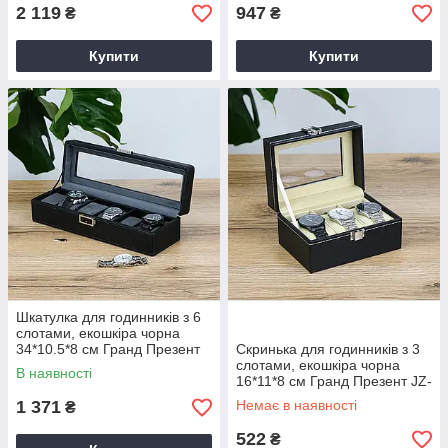
2 119
947
₴
₴
Купити
Купити
Шкатулка для годинників з 6
слотами, екошкіра чорна
34*10.5*8 см Гранд Презент
Скринька для годинників з 3
JZ-022
слотами, екошкіра чорна
В наявності
16*11*8 см Гранд Презент JZ-
026
1 371
Немає в наявності
₴
522
₴