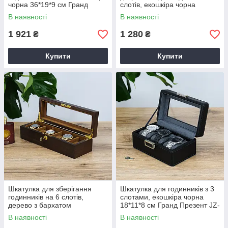
чорна 36*19*9 см Гранд
слотів, екошкіра чорна
Презент JZ-023
30*20*8 см Гранд Презент
В наявності
В наявності
JZ-025
1 921
1 280
₴
₴
Купити
Купити
Шкатулка для зберігання
Шкатулка для годинників з 3
годинників на 6 слотів,
слотами, екошкіра чорна
дерево з бархатом
18*11*8 см Гранд Презент JZ-
коричневий 34*11.5*9 см
021
В наявності
В наявності
Гранд Презент JZ-020