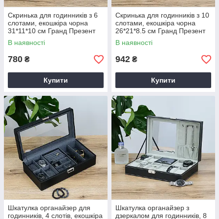
Скринька для годинників з 6
Скринька для годинників з 10
слотами, екошкіра чорна
слотами, екошкіра чорна
31*11*10 см Гранд Презент
26*21*8.5 см Гранд Презент
JZ-027
JZ-028
В наявності
В наявності
780
942
₴
₴
Купити
Купити
Шкатулка органайзер для
Шкатулка органайзер з
годинників, 4 слотів, екошкіра
дзеркалом для годинників, 8