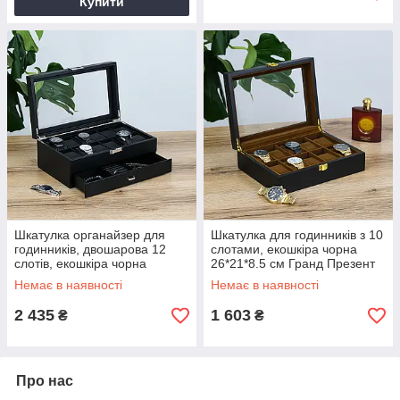
Купити
Шкатулка органайзер для
Шкатулка для годинників з 10
годинників, двошарова 12
слотами, екошкіра чорна
слотів, екошкіра чорна
26*21*8.5 см Гранд Презент
34*21*13.5 см Гранд Презент
JZ-024
Немає в наявності
Немає в наявності
JZ-029
2 435
1 603
₴
₴
Про нас