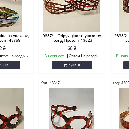
ціна за упаковку
9637/1. Обруч ціна за упаковку
9638/2.
зент 43759
Гранд Презент 43623
Гр
2 ₴
68 ₴
птом і в роздріб
В наявності
Оптом і в роздріб
В наяв
упити
Купити
43647
436