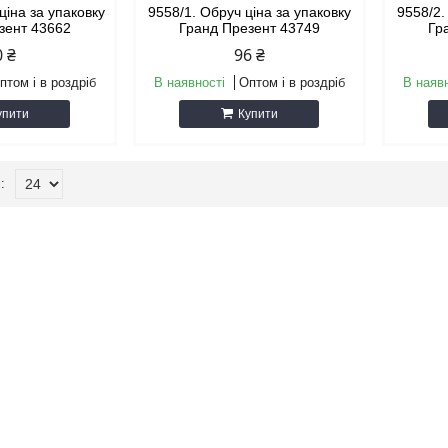
ціна за упаковку
9558/1. Обруч ціна за упаковку
9558/2.
зент 43662
Гранд Презент 43749
Гр
0 ₴
96 ₴
птом і в роздріб
В наявності
Оптом і в роздріб
В наяв
упити
Купити