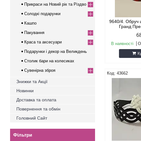
Прикраси на Новий рік та Різдво
Солодкі подарунки
9640/4. Обруч 
Кашпо
Гранд Пре
Пакування
6
Краса та аксесуари
В наявності
О
Подарунки і декор на Великдень
К
Столик бари на колесиках
Сувенірна зброя
43662
Знижки та Акції
Новинки
Доставка та оплата
Повернення та обмін
Головний Сайт
Фільтри