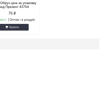
 Обруч ціна за упаковку
анд Презент 43754
76 ₴
ності
Оптом і в роздріб
Купити