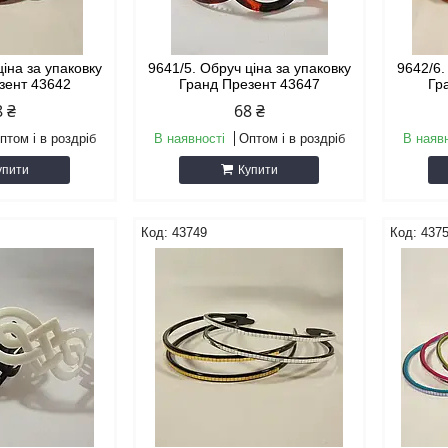
ціна за упаковку
9641/5. Обруч ціна за упаковку
9642/6.
зент 43642
Гранд Презент 43647
Гр
8 ₴
68 ₴
птом і в роздріб
В наявності
Оптом і в роздріб
В наяв
упити
Купити
43749
437