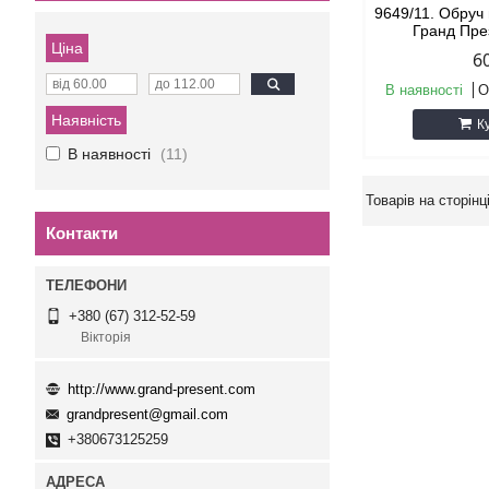
9649/11. Обруч 
Гранд Пре
Ціна
6
В наявності
О
Наявність
К
В наявності
11
Контакти
+380 (67) 312-52-59
Вікторія
http://www.grand-present.com
grandpresent@gmail.com
+380673125259