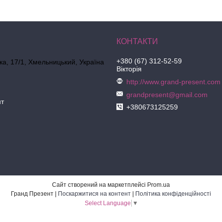
+380 (67) 312-52-59
ка, 17/1, Хмельницький, Україна
Вікторія
http://www.grand-present.com
grandpresent@gmail.com
нт
+380673125259
Сайт створений на маркетплейсі
Prom.ua
Гранд Презент |
Поскаржитися на контент
|
Політика конфіденційності
Select Language
▼