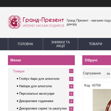
Гранд Презент - магазин пода
декору
ЗНИЖКИ ТА
ГОЛОВНА
ТОВАРИ
АКЦІЇ
Обручі
Товари
Глобус-бари для алкоголю
43759
Набори для алкоголю
Персональні аксесуари
Декоративні годинники
Декоративні скрині та шкатулки