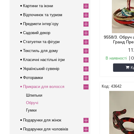
Картини та ікони
Відпочинок та туризм
Предмети інтер`єру
Садовий декор
9558/3. Обруч 
Статуетки та фігури
Гранд Пре
11
Текстиль для дому
В наявності
О
Класичні настільні ігри
К
Український сувенір
Фоторамки
43642
Прикраси для волосся
Шпильки
Обручі
Гумки
Подарунки для жінок
Подарунки для чоловіків