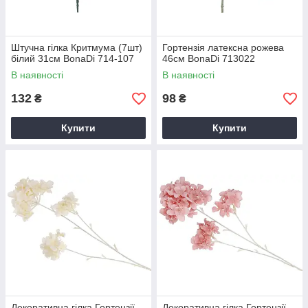
Штучна гілка Критмума (7шт)
Гортензія латексна рожева
білий 31см BonaDi 714-107
46см BonaDi 713022
В наявності
В наявності
132
98
₴
₴
Купити
Купити
Декоративна гілка Гортензії
Декоративна гілка Гортензії