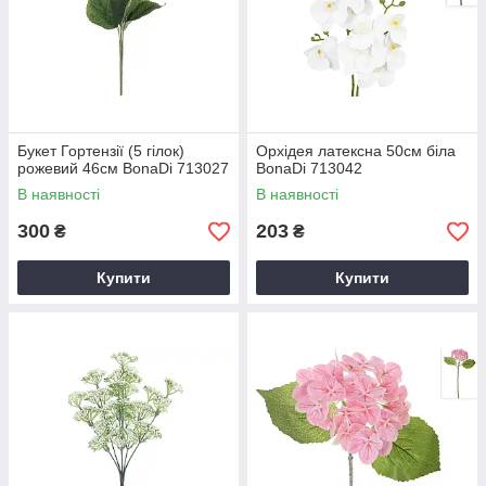
Букет Гортензії (5 гілок)
Орхідея латексна 50см біла
рожевий 46см BonaDi 713027
BonaDi 713042
В наявності
В наявності
300
203
₴
₴
Купити
Купити