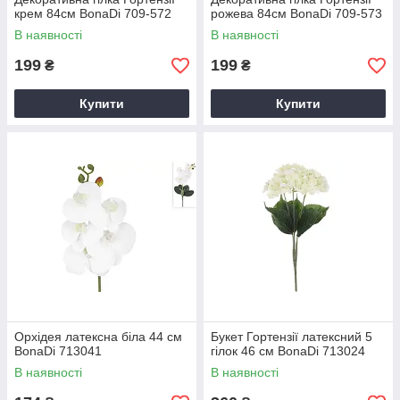
крем 84см BonaDi 709-572
рожева 84см BonaDi 709-573
В наявності
В наявності
199
199
₴
₴
Купити
Купити
Орхідея латексна біла 44 см
Букет Гортензії латексний 5
BonaDi 713041
гілок 46 см BonaDi 713024
В наявності
В наявності