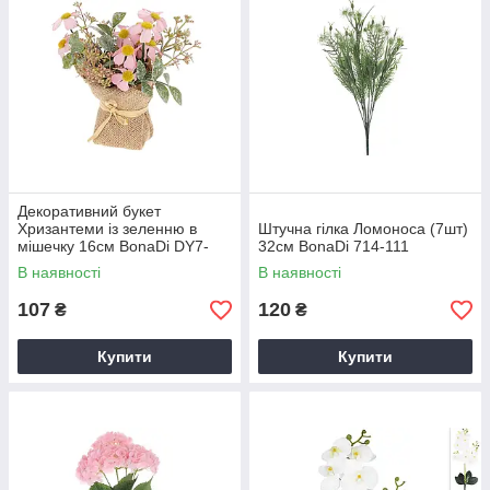
Декоративний букет
Хризантеми із зеленню в
Штучна гілка Ломоноса (7шт)
мішечку 16см BonaDi DY7-
32см BonaDi 714-111
370
В наявності
В наявності
107
120
₴
₴
Купити
Купити