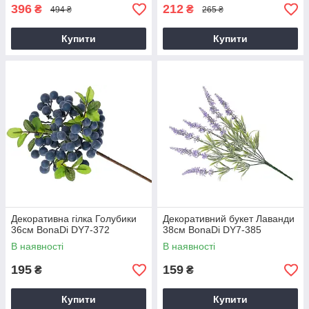
396
212
₴
₴
494 ₴
265 ₴
Купити
Купити
Декоративна гілка Голубики
Декоративний букет Лаванди
36см BonaDi DY7-372
38см BonaDi DY7-385
В наявності
В наявності
195
159
₴
₴
Купити
Купити