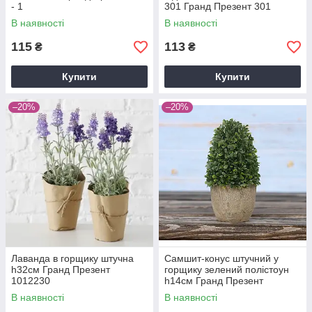
- 1
301 Гранд Презент 301
В наявності
В наявності
115
113
₴
₴
Купити
Купити
–20%
–20%
Лаванда в горщику штучна
Самшит-конус штучний у
h32см Гранд Презент
горщику зелений полістоун
1012230
h14см Гранд Презент
3331200-1 конус
В наявності
В наявності