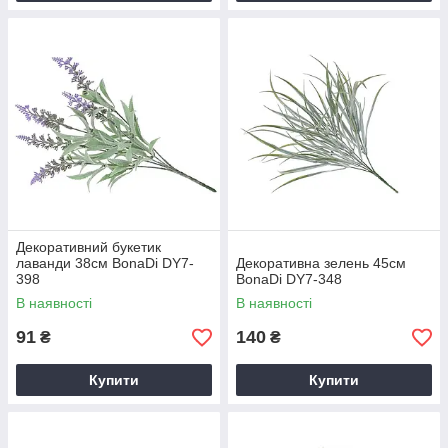
Декоративний букетик
лаванди 38см BonaDi DY7-
Декоративна зелень 45см
398
BonaDi DY7-348
В наявності
В наявності
91
140
₴
₴
Купити
Купити