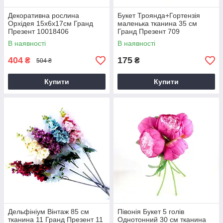
Декоративна рослина
Букет Троянда+Гортензія
Орхідея 15х6х17см Гранд
маленька тканина 35 см
Презент 10018406
Гранд Презент 709
В наявності
В наявності
404
175
₴
₴
504 ₴
Купити
Купити
Дельфініум Вінтаж 85 см
Півонія Букет 5 голів
тканина 11 Гранд Презент 11
Однотонний 30 см тканина