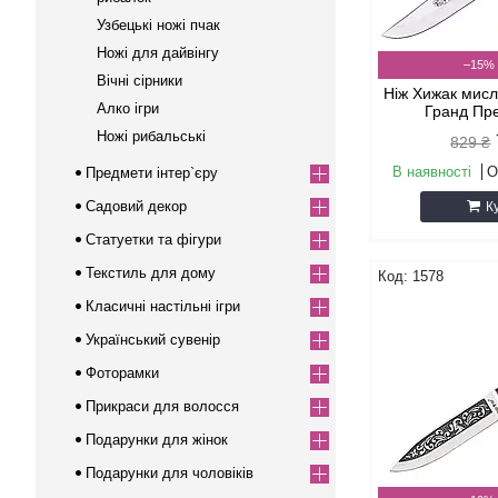
Узбецькі ножі пчак
Ножі для дайвінгу
–15%
Вічні сірники
Ніж Хижак мис
Алко ігри
Гранд Пр
Ножі рибальські
829 ₴
В наявності
О
Предмети інтер`єру
Садовий декор
К
Статуетки та фігури
Текстиль для дому
1578
Класичні настільні ігри
Український сувенір
Фоторамки
Прикраси для волосся
Подарунки для жінок
Подарунки для чоловіків