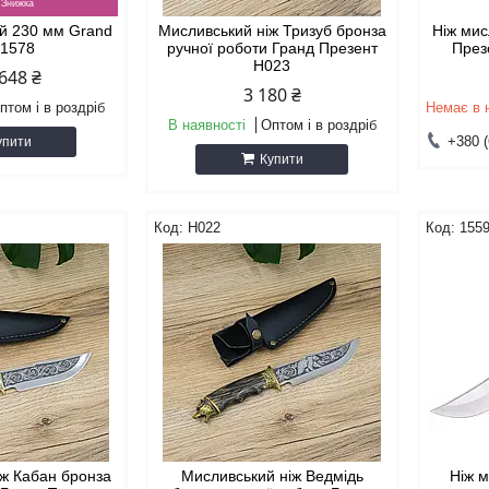
ий 230 мм Grand
Мисливський ніж Тризуб бронза
Ніж мис
 1578
ручної роботи Гранд Презент
През
Н023
648 ₴
3 180 ₴
птом і в роздріб
Немає в 
В наявності
Оптом і в роздріб
+380 (
упити
Купити
Н022
155
іж Кабан бронза
Мисливський ніж Ведмідь
Ніж м