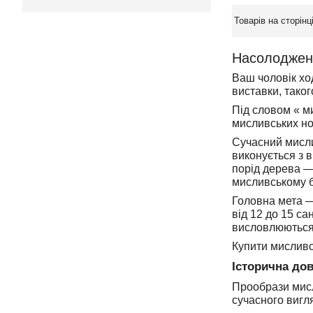
Насолоджені
Ваш чоловік ход
виставки, таког
Під словом « м
мисливських нож
Сучасний мисли
виконується з 
порід дерева — 
мисливському бу
Головна мета —
від 12 до 15 са
висловлюються
Купити мисливс
Історична дов
Прообрази мисли
сучасного вигл