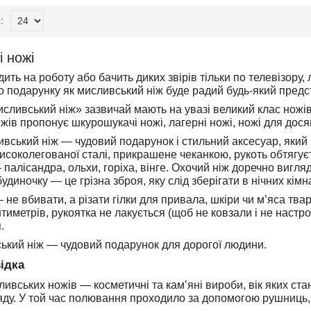
 ножі
ить на роботу або бачить диких звірів тільки по телевізор
о подарунку як мисливський ніж буде радий будь-який предс
исливський ніж» зазвичай мають на увазі великий клас ножів
ів пропонує шкурошукачі ножі, лагерні ножі, ножі для досяг
вський ніж — чудовий подарунок і стильний аксесуар, який 
високолегованої сталі, прикрашене чеканкою, рукоть обтягу
палісандра, ольхи, горіха, вінге. Охочий ніж доречно вигляда
диночку — це грізна зброя, яку слід зберігати в нічних кімн
 не вбивати, а різати гілки для привала, шкіри чи м’яса тв
нтиметрів, рукоятка не лакується (щоб не ковзали і не настр
.
ький ніж — чудовий подарунок для дорогої людини.
ідка
вських ножів — косметичні та кам’яні вироби, вік яких стано
яду. У той час полювання проходило за допомогою рушниць