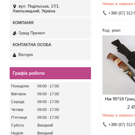
Немає в наявност
вул. Подільська, 17/1,
Хмельницький, Україна
+380 (67) 312-
реал
Гранд Презент
Вікторія
Графік роботи
Понеділок
09:00
17:00
Вівторок
09:00
17:00
Ніж 95*18 Гра
Середа
09:00
17:00
2 4
Четвер
09:00
17:00
Немає в наявност
Пʼятниця
09:00
17:00
+380 (67) 312-
Субота
Вихідний
Неділя
Вихідний