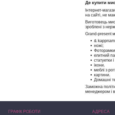
Де купити ми
Інтернет-магаз
на сайті, не ма
Виготовець ми
зроблені з нерж
Grand-present 
& kappnam
ножі;
Фоторамки
елитний п
статуетки і
ікони.
меблі з рот
картини.
Домашні те
Заможна політи
менеджером і в
ГРАФІК РОБОТИ