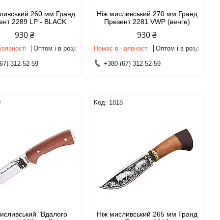
ливський 260 мм Гранд
Ніж мисливський 270 мм Гранд
ент 2289 LP - BLACK
Презент 2281 VWP (венге)
930 ₴
930 ₴
наявності
Оптом і в роздріб
Немає в наявності
Оптом і в роздріб
67) 312-52-59
+380 (67) 312-52-59
9
1818
исливський "Вдалого
Ніж мисливський 265 мм Гранд