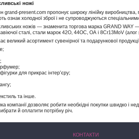
сливські ножі
ин grand-present.com пропонує широку лінійку виробництва,
ють ознак холодної зброї і не супроводжуються спеціальними
сливських ножів — знаменита торгова марка GRAND WAY — 
авіючої сталі, стали марок 42О, 44ОС, ОА і 8Cr13MoV (алог 
має великий асортимент сувенірної та подарункової продукці
e;
;
арфумер;
 фігурки для прикрас інтер’єру;
ангу;
кстиль та інше.
ка компанії дозволяє робити необхідні покупки швидко і нед
ибрати й оплатити потрібну річ.