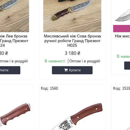
ніж Лев бронза
Мисливський ніж Сова бронза
Ніж мис
 Гранд Презент
ручної роботи Гранд Презент
024
Н025
80 ₴
3 180 ₴
В наяв
птом і в роздріб
В наявності
Оптом і в роздріб
упити
Купити
1560
151