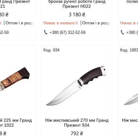
 Гранд Презент
бронза ручної роботи Гранд
полю
021
Презент Н022
80 ₴
3 180 ₴
і
Оптом і в роздріб
Немає в наявності
Оптом і в роздріб
Немає в 
52-59
+380 (67) 312-52-59
+380 (
934
188
ий 225 мм Гранд
Ніж мисливський 270 мм Гранд
Ніж мис
нт 1022
Презент 934
8 ₴
792 ₴