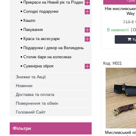
–10%
Прикраси на Новий рік та Різдво
Ніж мисливськ
Солодкі подарунки
Way
Кашпо
719 ₴
Пакування
В наявності
О
Краса та аксесуари
К
Подарунки і декор на Великдень
Столик бари на колесиках
Н021
Сувенірна зброя
Знижки та Акції
Новинки
Доставка та оплата
Повернення та обмін
Головний Сайт
Фільтри
Мисливський н