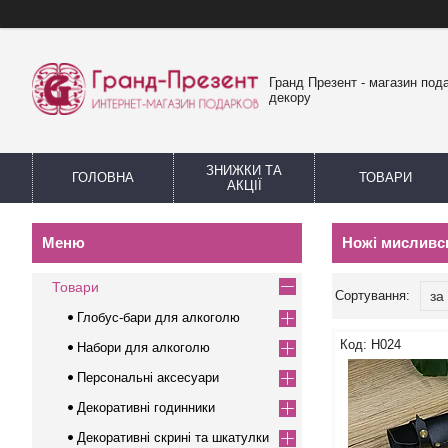
Гранд Презент - магазин пода
декору
ЗНИЖКИ ТА
ГОЛОВНА
ТОВАРИ
АКЦІЇ
Ножі мисливс
Товари
Глобус-бари для алкоголю
Н024
Набори для алкоголю
Персональні аксесуари
Декоративні годинники
Декоративні скрині та шкатулки