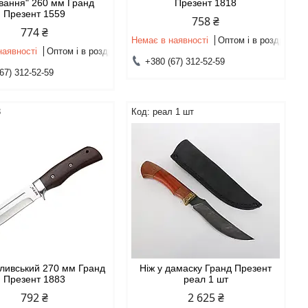
вання" 260 мм Гранд
Презент 1818
Презент 1559
758 ₴
774 ₴
Немає в наявності
Оптом і в роздріб
наявності
Оптом і в роздріб
+380 (67) 312-52-59
67) 312-52-59
3
реал 1 шт
ливський 270 мм Гранд
Ніж у дамаску Гранд Презент
Презент 1883
реал 1 шт
792 ₴
2 625 ₴