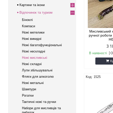
Картини та ікони
Відпочинок та туризм
Біноклі
Компаси
Мисливський 
Ножі метелики
ручної роботи
Ножі викидні
Н
Ножі багатофункціональні
3 1
Ножі нескладні
В наявності
О
Ножі мисливські
К
Ножі складні
Лупи збільшувальні
Фляги для алкоголю
1525
Ножі метальні
Шампури
Рогатки
Тактичні ножі та ручки
Набори для мисливців та
рибалок