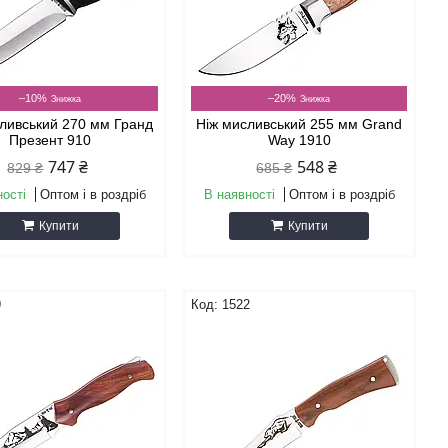
–10%
–20%
ливський 270 мм Гранд
Ніж мисливський 255 мм Grand
Презент 910
Way 1910
747 ₴
548 ₴
829 ₴
685 ₴
ності
Оптом і в роздріб
В наявності
Оптом і в роздріб
Купити
Купити
9
1522