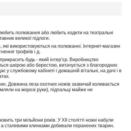
у, любить полювання або любить ходити на театральні
тавник великої підлоги.
, які використовуються на полюванні. Інтернет-магазин
нення трофеїв і д.
прикрасить будь - який інтер’єр. Виробництво
ється шкірою або берестою, витачується з благородних
є у службовому кабінеті і домашній вітальні, на дачі і в
атах.
арин. Довжина леза охотних ножів зазвичай коливається
омляли на морозі руки), підпальці майже не
вить три мільйони років. У XII столітті ножи набули
, а сталевими клинками добивали поранених тварин.