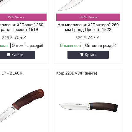
–15%
–10%
сливський "Повня" 260
Ніж мисливський "Пантера" 260
Гранд Презент 1519
мм Гранд Презент 1522
705 ₴
747 ₴
829 ₴
829 ₴
ності
Оптом і в роздріб
В наявності
Оптом і в роздріб
Купити
Купити
9 LP - BLACK
2281 VWP (венге)