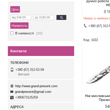
ручної роботи
Н
Ціна
3 1
Немає в наявност
Наявність
+380 (67) 312-
В наявності
10
1022
Контакти
+380 (67) 312-52-59
Вікторія
http://www.grand-present.com
grandpresent@gmail.com
Ніж мисливськ
+380673125259
Презе
54