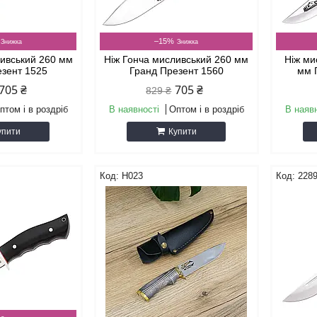
–15%
ливський 260 мм
Ніж Гонча мисливський 260 мм
Ніж ми
езент 1525
Гранд Презент 1560
мм 
705 ₴
705 ₴
829 ₴
птом і в роздріб
В наявності
Оптом і в роздріб
В наяв
упити
Купити
Н023
228