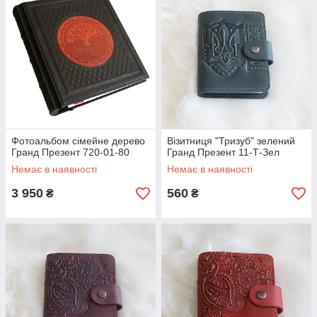
Фотоальбом сімейне дерево
Візитниця "Тризуб" зелений
Гранд Презент 720-01-80
Гранд Презент 11-Т-Зел
Немає в наявності
Немає в наявності
3 950
560
₴
₴