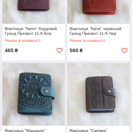
Візитниця "Квіти" бордовий
Візитниця "Квіти" червоний
Гранд Презент 11-К-Бор
Гранд Презент 11-К-Чер
Немає в наявності
Немає в наявності
465
560
₴
₴
Візитниця "Мандала"
Візитниця "Смужка"