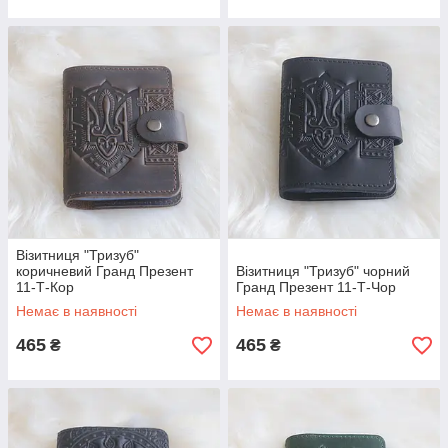
Візитниця "Тризуб"
коричневий Гранд Презент
Візитниця "Тризуб" чорний
11-Т-Кор
Гранд Презент 11-Т-Чор
Немає в наявності
Немає в наявності
465
465
₴
₴