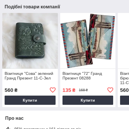
Подібні товари компанії
Візитниця "Сова" зелений
Візитниця "72" Гранд
Візи
Гранд Презент 11-С-Зел
Презент 08288
бірю
11-С
560
135
560
₴
₴
168 ₴
Купити
Купити
Про нас
95% позитивних з 161 відгука за рік