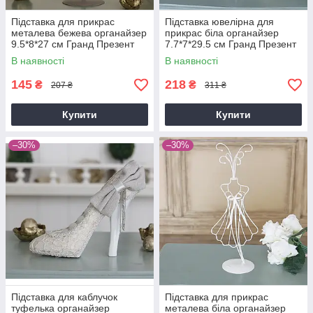
Підставка для прикрас
Підставка ювелірна для
металева бежева органайзер
прикрас біла органайзер
9.5*8*27 см Гранд Презент
7.7*7*29.5 см Гранд Презент
GM19-13234B-2
GM19-13225B
В наявності
В наявності
145
218
₴
₴
207 ₴
311 ₴
Купити
Купити
–30%
–30%
Підставка для каблучок
Підставка для прикрас
туфелька органайзер
металева біла органайзер