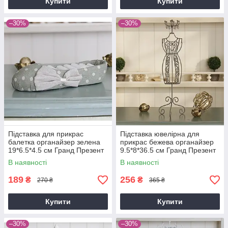
Купити
Купити
–30%
–30%
Підставка для прикрас
Підставка ювелірна для
балетка органайзер зелена
прикрас бежева органайзер
19*6.5*4.5 см Гранд Презент
9.5*8*36.5 см Гранд Презент
GM09-J9023B
GM19-13225A
В наявності
В наявності
189
256
₴
₴
270 ₴
365 ₴
Купити
Купити
–30%
–30%