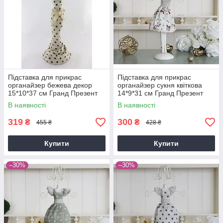
Підставка для прикрас
Підставка для прикрас
органайзер бежева декор
органайзер сукня квіткова
15*10*37 см Гранд Презент
14*9*31 см Гранд Презент
GM09-J9020C
GM09-J9021A
В наявності
В наявності
319
300
₴
₴
455 ₴
428 ₴
Купити
Купити
–30%
–30%