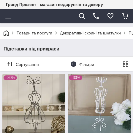
Гранд Презент - магазин подарунків та декору
Товари та послуги
Декоративні скрині та шкатулки
Пі
Підставки під прикраси
Сортування
0
Фільтри
–30%
–30%