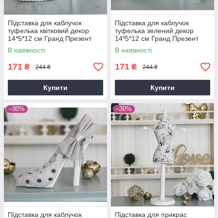
Підставка для каблучок
Підставка для каблучок
туфелька квітковий декор
туфелька зелений декор
14*5*12 см Гранд Презент
14*5*12 см Гранд Презент
GM09-J9022A
GM09-J9022B
В наявності
В наявності
171
171
₴
₴
244 ₴
244 ₴
Купити
Купити
–30%
–30%
Підставка для каблучок
Підставка для прикрас