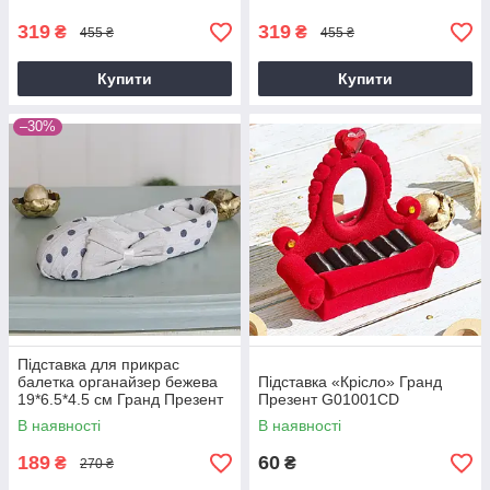
319
319
₴
₴
455 ₴
455 ₴
Купити
Купити
–30%
Підставка для прикрас
балетка органайзер бежева
Підставка «Крісло» Гранд
19*6.5*4.5 см Гранд Презент
Презент G01001CD
GM09-J9023C
В наявності
В наявності
189
60
₴
₴
270 ₴