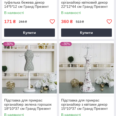
туфелька бежева декор
органайзер квітковий декор
14*5*12 см Гранд Презент
22*12*44 см Гранд Презент
GM09-J9022C
GM09-J9019LA
В наявності
В наявності
171
360
₴
₴
244 ₴
513 ₴
Купити
Купити
–30%
–30%
Підставка для прикрас
Підставка для прикрас
органайзер зелена горошок
органайзер з квітами декор
18*10*37 см Гранд Презент
15*10*37 см Гранд Презент
GM09-J9019MB
GM09-J9020A
В наявності
В наявності