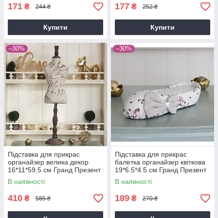
171
177
₴
₴
244 ₴
252 ₴
Купити
Купити
–30%
–30%
Підставка для прикрас
Підставка для прикрас
органайзер велика декор
балетка органайзер квіткова
16*11*59.5 см Гранд Презент
19*6.5*4.5 см Гранд Презент
GM09-J9058
GM09-J9023A
В наявності
В наявності
410
189
₴
₴
585 ₴
270 ₴