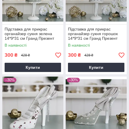
Підставка для прикрас
Підставка для прикрас
органайзер сукня зелена
органайзер сукня горошок
14*9*31 см Гранд Презент
14*9*31 см Гранд Презент
GM09-J9021B
GM09-J9021C
В наявності
В наявності
300
300
₴
₴
428 ₴
428 ₴
Купити
Купити
–30%
–30%