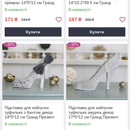
прикрас 14*5*12 см Гранд
14*10.2*39.5 см Гранд
Презент GM09-J9018A
Презент GM19-13234A-1
В наявності
В наявності
171
187
₴
₴
244 ₴
266 ₴
Купити
Купити
–30%
–30%
Підставка для каблучок
Підставка для каблучок
туфелька з бантом декор
туфелька ажурна декор
14*5*12 см Гранд Презент
17*5*12 см Гранд Презент
GM09-J9018B
GM143-31008
В наявності
В наявності