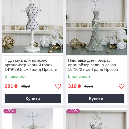
Підставка для прикрас
Підставка для прикрас
органайзер чорний горох
органайзер зелена декор
14*9*29.5 см Гранд Презент
15*10*37 см Гранд Презент
GM09-J9019SC
GM09-J9020B
В наявності
В наявності
281
319
₴
₴
401 ₴
455 ₴
Купити
Купити
–30%
–30%