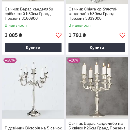
Свічник Варас канделябр
Свічник Chiara сріблястий
сріблястий h50см Гранд
канделябр h30см Гранд
Презент 3160900
Презент 3839000
В наявності
В наявності
3 885
1 791
₴
₴
Купити
Купити
–20%
–20%
Свічник Варас канделябр на
Підсвічник Вікторія на 5 свічок
5 свічок h26см Гранд Презент