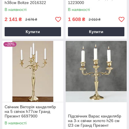
h38см Boltze 2016322
1223000
В наявності
В наявності
2 141
1 608
₴
₴
2 676 ₴
2 010 ₴
Купити
Купити
–20%
Свічник Вікторія канделябр
на 5 свічок h77см Гранд
Презент 6697900
Підсвічник Варас канделябр
на 3-х свічки золото h26 см
В наявності
l23 см Гранд Презент