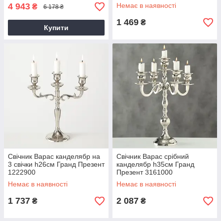
1019023
4 943
Немає в наявності
₴
6 178 ₴
1 469
₴
Купити
Свічник Варас канделябр на
Свічник Варас срібний
3 свічки h26см Гранд Презент
канделябр h35см Гранд
1222900
Презент 3161000
Немає в наявності
Немає в наявності
1 737
2 087
₴
₴