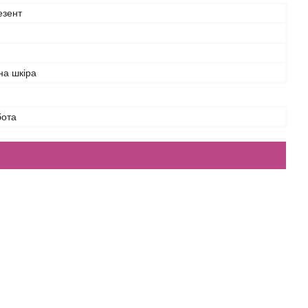
езент
на шкіра
бота