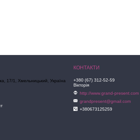
+380 (67) 312-52-59
ка, 17/1, Хмельницький, Україна
Вікторія
http://www.grand-present.com
grandpresent@gmail.com
нт
+380673125259