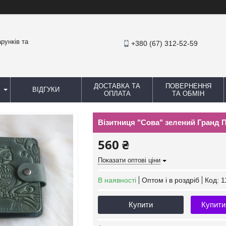
рунків та
+380 (67) 312-52-59
ДОСТАВКА ТА
ПОВЕРНЕННЯ
ВІДГУКИ
ОПЛАТА
ТА ОБМІН
Візитниця "Сова" зелений Гранд П
560 ₴
Показати оптові ціни
В наявності
Оптом і в роздріб
Код:
1
Купити
Купити