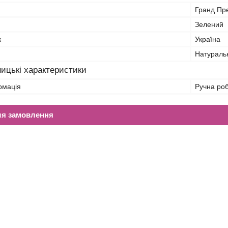
Гранд Пр
Зелений
к
Україна
Натураль
ицькі характеристики
рмація
Ручна ро
ля замовлення