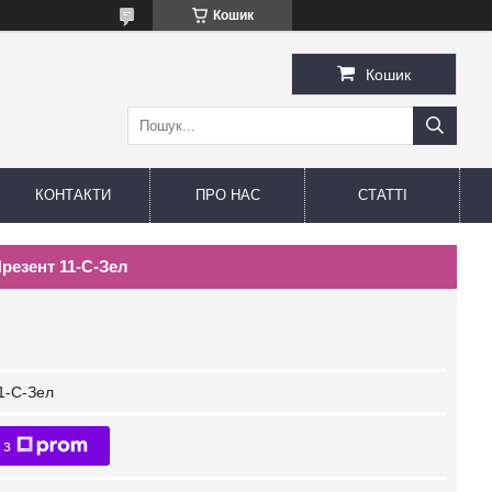
Кошик
Кошик
КОНТАКТИ
ПРО НАС
СТАТТІ
резент 11-С-Зел
1-С-Зел
 з