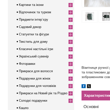
Картини та ікони
Відпочинок та туризм
Предмети інтер`єру
Садовий декор
Статуетки та фігури
Текстиль для дому
Класичні настільні ігри
Український сувенір
Фоторамки
Візитниця ручної 
Прикраси для волосся
та пластикових д
зображенням сови.
Подарунки для жінок
Подарунки для чоловіків
Прикраси на Новий рік та Різдво
Характеристи
Солодкі подарунки
Основні
Кашпо