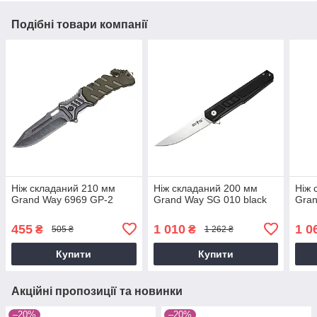
Подібні товари компанії
Ніж складаний 210 мм
Ніж складаний 200 мм
Ніж 
Grand Way 6969 GP-2
Grand Way SG 010 black
Gran
455
1 010
1 0
₴
₴
505 ₴
1 262 ₴
Купити
Купити
Акційні пропозиції та новинки
–20%
–20%