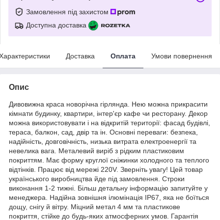
Замовлення під захистом
Доступна доставка
Характеристики
Доставка
Оплата
Умови повернення
Опис
Дивовижна краса новорічна гірлянда. Нею можна прикрасити
кімнати будинку, квартири, інтер'єр кафе чи ресторану. Декор
можна використовувати і на відкритій території: фасад будівлі,
тераса, балкон, сад, двір та ін. Основні переваги: безпека,
надійність, довговічність, низька витрата електроенергії та
невелика вага. Металевий виріб з рідким пластиковим
покриттям. Має форму круглої сніжинки холодного та теплого
відтінків. Працює від мережі 220V. Зверніть увагу! Цей товар
українського виробництва йде під замовлення. Строки
виконання 1-2 тижні. Більш детальну інформацію запитуйте у
менеджера. Надійна зовнішня ілюмінація IP67, яка не боїться
дощу, снігу й вітру. Міцний метал 4 мм та пластикове
покриття, стійке до будь-яких атмосферних умов. Гарантія