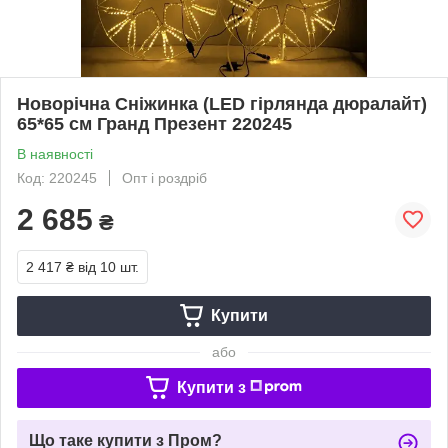
Новорічна Сніжинка (LED гірлянда дюралайт)
65*65 см Гранд Презент 220245
В наявності
Код: 220245
Опт і роздріб
2 685
₴
2 417 ₴
від 10 шт.
Купити
або
Купити з
Що таке купити з Пром?