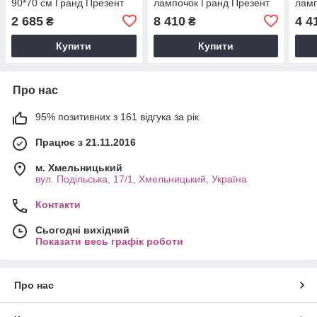
90*70 см Гранд Презент
лампочок Гранд Презент
ламп
220241
220221
220
2 685
8 410
4 4
₴
₴
Купити
Купити
Про нас
95% позитивних з 161 відгука за рік
Працює з 21.11.2016
м. Хмельницький
вул. Подільська, 17/1, Хмельницький, Україна
Контакти
Сьогодні вихідний
Показати весь графік роботи
Про нас