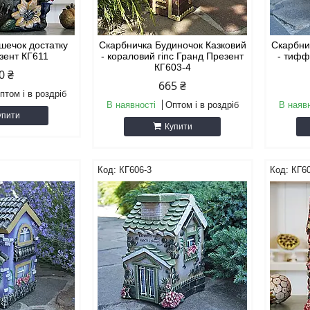
шечок достатку
Скарбничка Будиночок Казковий
Скарбни
зент КГ611
- кораловий гіпс Гранд Презент
- тифф
КГ603-4
0 ₴
665 ₴
птом і в роздріб
В наявності
Оптом і в роздріб
В наяв
упити
Купити
КГ606-3
КГ60