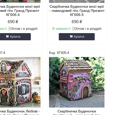
чка Будиночок моєї мрії
Скарбничка Будиночок моєї мрії
овий гіпс Гранд Презент
- лавандовий гіпс Гранд Презент
КГ606-4
КГ606-5
690 ₴
690 ₴
ності
Оптом і в роздріб
В наявності
Оптом і в роздріб
Купити
Купити
7-4
КГ605-4
чка Будиночок Любові -
Скарбничка Будиночок