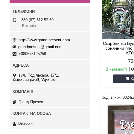
+380 (67) 312-52-59
Вікторія
http://www.grand-present.com
Скарбничка Буд
grandpresent@gmail.com
сонячний гіпс
КГ6
+380673125259
72
В наявності
О
вул. Подільська, 17/1,
К
Хмельницький, Україна
гпхркп0024к
Гранд Презент
Вікторія