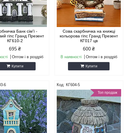
рбничка Банк сім'ї -
Сова скарбничка на книжці
вий гіпс Гранд Презент
кольорова гіпс Гранд Презент
КГ610-2
КГ017 цв
695 ₴
600 ₴
ності
Оптом і в роздріб
В наявності
Оптом і в роздріб
Купити
Купити
3-6
КГ604-5
Топ продаж