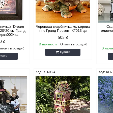
бничка) "Dream
Черепаха скарбничка кольорова
Ска
 20*20 см Гранд
гіпс Гранд Презент КГ013 цв
оливко
пхркп0024ка
505 ₴
0 ₴
В наявності
Оптом і в роздріб
птом і в роздріб
В наяв
Купити
упити
КГ603-4
КГ60