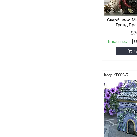
Скарбничка Мі
Гранд Пре
57
В наявності
О
К
КГ605-5