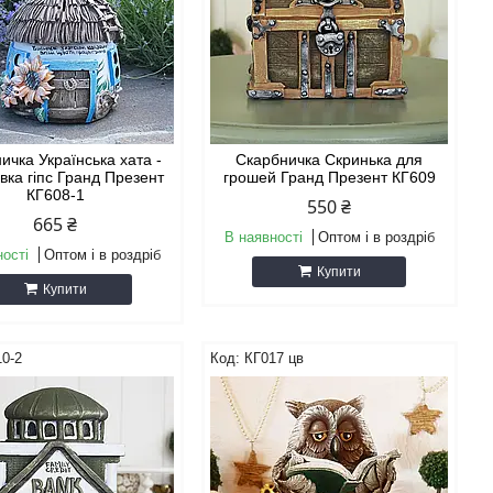
ичка Українська хата -
Скарбничка Скринька для
вка гіпс Гранд Презент
грошей Гранд Презент КГ609
КГ608-1
550 ₴
665 ₴
В наявності
Оптом і в роздріб
ності
Оптом і в роздріб
Купити
Купити
0-2
КГ017 цв