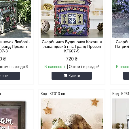
иночок Любові -
Скарбничка Будиночок Кохання
Скарбн
 Гранд Презент
- лавандовий гіпс Гранд Презент
Петрикі
07-3
КГ607-5
0 ₴
720 ₴
птом і в роздріб
В наявності
Оптом і в роздріб
В наяв
упити
Купити
а
КГ013 цв
КГ61