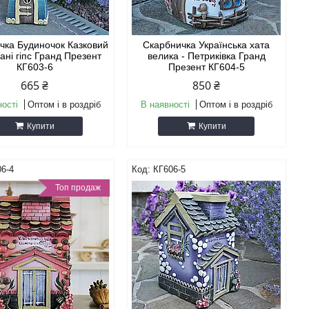
чка Будиночок Казковий
Скарбничка Українська хата
ані гіпс Гранд Презент
велика - Петриківка Гранд
КГ603-6
Презент КГ604-5
665 ₴
850 ₴
ності
Оптом і в роздріб
В наявності
Оптом і в роздріб
Купити
Купити
6-4
КГ606-5
Топ продаж