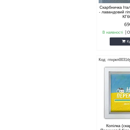
Скарбничка Іта
- лавандовий гі
КГ6
69
В наявності
О
К
гпхркп0031б
Копілка (ск