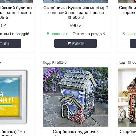
лійський будинок
Скарбничка Будиночок моєї мрії
Скарбни
пс Гранд Презент
- сонячний гіпс Гранд Презент
- корал
05-5
КГ606-3
0 ₴
690 ₴
птом і в роздріб
В наявності
Оптом і в роздріб
В наяв
упити
Купити
у
КГ601-5
КГ60
арбничка) "На
Скарбничка Будиночок
Скарбни