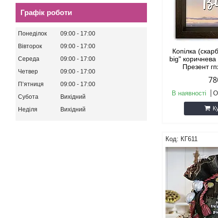
Графік роботи
Понеділок
09:00
17:00
Вівторок
09:00
17:00
Копілка (скар
big" коричнева
Середа
09:00
17:00
Презент г
Четвер
09:00
17:00
78
Пʼятниця
09:00
17:00
В наявності
О
Субота
Вихідний
К
Неділя
Вихідний
КГ611