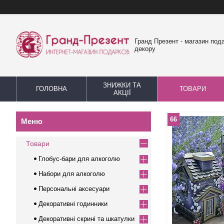
Гранд Презент - магазин пода
декору
ЗНИЖКИ ТА
ГОЛОВНА
ТОВАРИ
АКЦІЇ
66
Товари
Глобус-бари для алкоголю
Набори для алкоголю
Персональні аксесуари
Декоративні годинники
Декоративні скрині та шкатулки