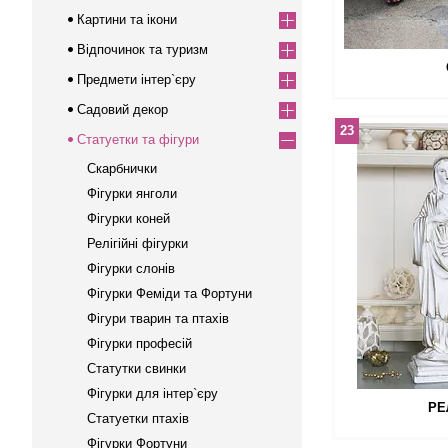
Картини та ікони
Відпочинок та туризм
Предмети інтер`єру
Садовий декор
23
Статуетки та фігури
Скарбнички
Фігурки янголи
Фігурки коней
Релігійні фігурки
Фігурки слонів
Фігурки Феміди та Фортуни
Фігури тварин та птахів
Фігурки професій
Статутки свинки
Фігурки для інтер`єру
РЕ
Статуетки птахів
Фігурки Фортуни