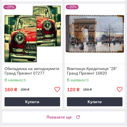
–20%
–20%
Обкладинка на автодокумети
Візитниця-Кредитниця "28"
Гранд Презент 07277
Гранд Презент 16820
В наявності
В наявності
160
120
₴
₴
200 ₴
150 ₴
Купити
Купити
Показати ще