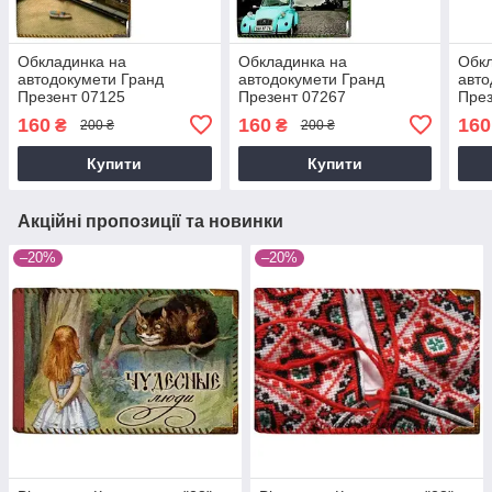
Обкладинка на
Обкладинка на
Обкл
автодокумети Гранд
автодокумети Гранд
авто
Презент 07125
Презент 07267
През
160
160
160
₴
₴
200 ₴
200 ₴
Купити
Купити
Акційні пропозиції та новинки
–20%
–20%