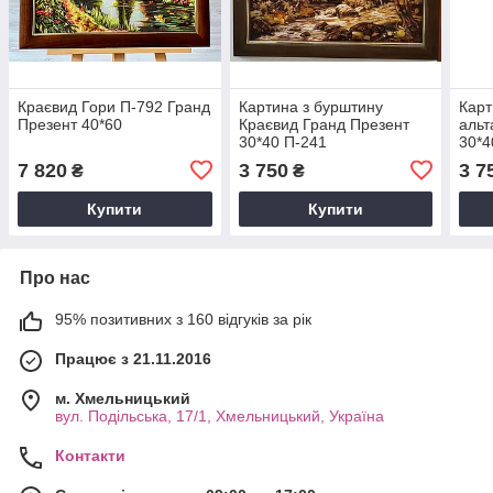
Краєвид Гори П-792 Гранд
Картина з бурштину
Карт
Презент 40*60
Краєвид Гранд Презент
альт
30*40 П-241
30*4
7 820
3 750
3 7
₴
₴
Купити
Купити
Про нас
95% позитивних з 160 відгуків за рік
Працює з 21.11.2016
м. Хмельницький
вул. Подільська, 17/1, Хмельницький, Україна
Контакти