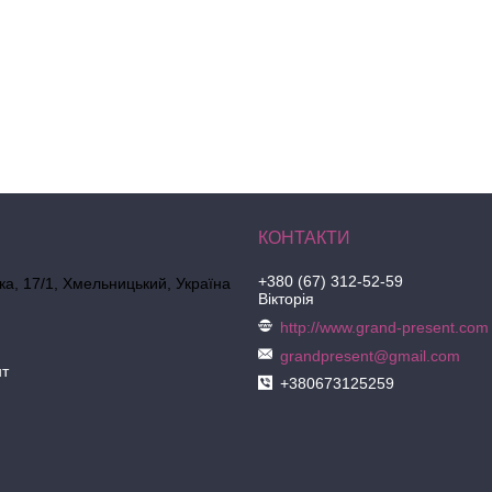
+380 (67) 312-52-59
ка, 17/1, Хмельницький, Україна
Вікторія
http://www.grand-present.com
grandpresent@gmail.com
нт
+380673125259