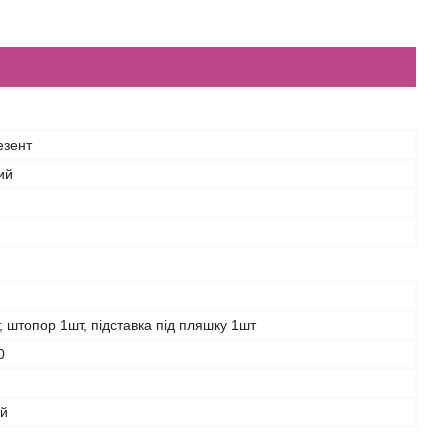
езент
ий
, штопор 1шт, підставка під пляшку 1шт
0
ий