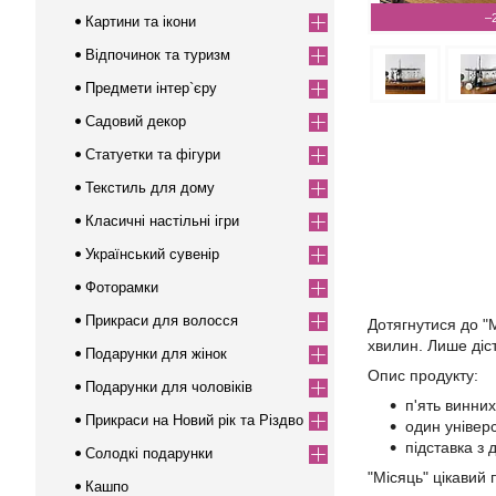
–
Картини та ікони
Відпочинок та туризм
Предмети інтер`єру
Садовий декор
Статуетки та фігури
Текстиль для дому
Класичні настільні ігри
Український сувенір
Фоторамки
Прикраси для волосся
Дотягнутися до "
хвилин. Лише діст
Подарунки для жінок
Опис продукту:
Подарунки для чоловіків
п'ять винних
Прикраси на Новий рік та Різдво
один універ
підставка з 
Солодкі подарунки
"Місяць" цікавий
Кашпо