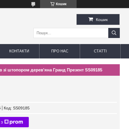
Кошик
Кошик
КОНТАКТИ
ПРО НАС
СТАТТІ
в зі штопором дерев'яна Гранд Презент SS09185
б
Код:
SS09185
 з