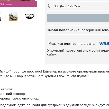
20%
+380 (67) 312-52-59
повернення това
У компанії підключені електронні пла
сайту.
Місяця" простіше простого! Відтепер ви зможете організувати приєм
аньте міні бар із затишного куточка і почніть святкувати!
 келихів;
сальний штопор;
дерева і металевих опор.
 подарунок, адже приводи для зустрічей з друзями завжди знайдутьс