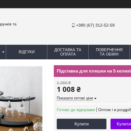
рунків та
+380 (67) 312-52-59
ДОСТАВКА ТА
ПОВЕРНЕННЯ
ВІДГУКИ
ОПЛАТА
ТА ОБМІН
Підставка для пляшки на 5 келихі
1 260 ₴
1 008 ₴
Показати оптові ціни
Готово до відправки
Оптом і в роздрі
Купити
Купити