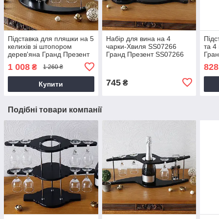
Підставка для пляшки на 5
Набір для вина на 4
Підс
келихів зі штопором
чарки-Хвиля SS07266
та 4
дерев'яна Гранд Презент
Гранд Презент SS07266
Гран
SS09185
1 008
828
₴
1 260 ₴
745
₴
Купити
Подібні товари компанії