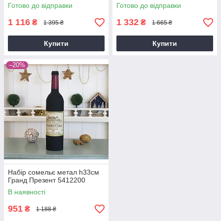
SS0081
SS09184
Готово до відправки
Готово до відправки
1 116
1 332
₴
₴
1 395 ₴
1 665 ₴
Купити
Купити
–20%
Набір сомельє метал h33см
Гранд Презент 5412200
В наявності
951
₴
1 188 ₴