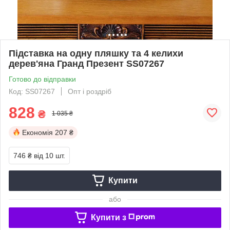
Підставка на одну пляшку та 4 келихи
дерев'яна Гранд Презент SS07267
Готово до відправки
Код: SS07267
Опт і роздріб
828
₴
1 035 ₴
Економія
207 ₴
746 ₴
від 10 шт.
Купити
або
Купити з