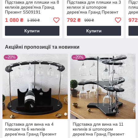
Підставка для пляшки на 8
Підставка для пляшки на 3
Підс
келихів дерев'яна Гранд
келихи зі штопором
пляш
Презент SS09191
дерев'яна Гранд Презент
дере
SS09188
SS1
1 080
792
972
₴
₴
1 350 ₴
990 ₴
Купити
Купити
Акційні пропозиції та новинки
–20%
–20%
Підставка для вина на 4
Підставка для вина на 11
пляшки та 6 келихів
келихів зі штопором
дерев'яна Гранд Презент
дерев'яна Гранд Презент