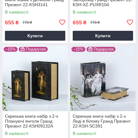
Презент 22-KSH3141
KSH-XZ-PUXR104
В наявності
В наявності
655
655
₴
₴
770 ₴
770 ₴
Купити
Купити
–15%
Подарунок
–15%
Подарунок
Скринька книга набір з 2-х
Скринька книга набір з 2-х
Плануючі янголи Гранд
Леді в білому Гранд Презент
Презент 22-KSH09132A
22-KSH-SC391
В наявності
В наявності