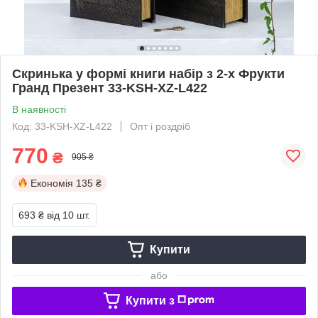
Скринька у формі книги набір з 2-х Фрукти
Гранд Презент 33-KSH-XZ-L422
В наявності
Код: 33-KSH-XZ-L422
Опт і роздріб
770
₴
905 ₴
Економія
135 ₴
693 ₴
від 10 шт.
Купити
або
Купити з