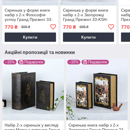
Скринька у формі книги
Скринька у формі книги
Скри
набір з 2-х Філософія
набір з 2-х Запорожці
набі
успіху Гранд Презент 33-
Гранд Презент 33-KSH-
През
KSH-XZ-PUXR102
XZ-PUXR104
PU0
770
770
770
₴
₴
905 ₴
905 ₴
Купити
Купити
Акційні пропозиції та новинки
–15%
Подарунок
–15%
Подарунок
Набір 2-х скриньок у вигляді
Скринька книга набір з 2-х
книги Мама з дитиною Гранд
Запорожці Гранд Презент 22-