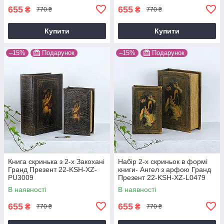
655
655
₴
₴
770 ₴
770 ₴
Купити
Купити
–15%
Подарунок
–15%
Подарунок
Книга скринька з 2-х Закохані
Набір 2-х скриньок в формі
Гранд Презент 22-KSH-XZ-
книги- Ангел з арфою Гранд
PU3009
Презент 22-KSH-XZ-L0479
В наявності
В наявності
655
655
₴
₴
770 ₴
770 ₴