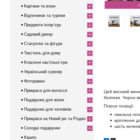
–
Картини та ікони
Відпочинок та туризм
Предмети інтер`єру
Садовий декор
Статуетки та фігури
Текстиль для дому
Класичні настільні ігри
Український сувенір
Фоторамки
Прикраси для волосся
Цей високий винн
безпеки. Чорно-в
Подарунки для жінок
Плюси позиції:
Подарунки для чоловіків
овальна опо
Прикраси на Новий рік та Різдво
кріплення д
шість келихі
Солодкі подарунки
Кашпо