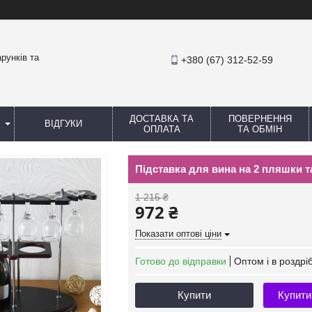
рунків та
+380 (67) 312-52-59
ДОСТАВКА ТА
ПОВЕРНЕННЯ
ВІДГУКИ
ОПЛАТА
ТА ОБМІН
Підставка для вина на 2 пляшки т
1 215 ₴
972 ₴
Показати оптові ціни
Готово до відправки
Оптом і в роздрі
Купити
Купити