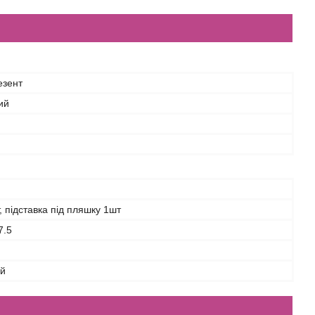
езент
ий
, підставка під пляшку 1шт
7.5
ий