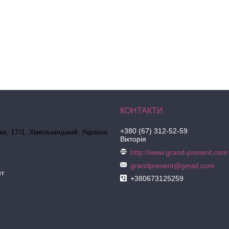
+380 (67) 312-52-59
ка, 17/1, Хмельницький, Україна
Вікторія
http://www.grand-present.com
grandpresent@gmail.com
нт
+380673125259