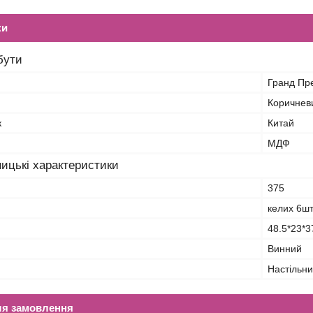
ки
бути
Гранд Пр
Коричнев
к
Китай
МДФ
ицькі характеристики
375
келих 6шт
48.5*23*3
Винний
Настільн
ля замовлення