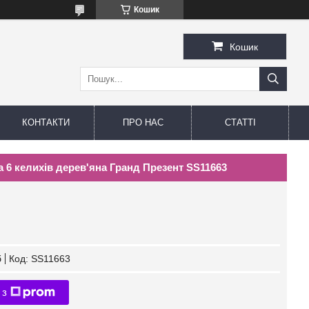
Кошик
Кошик
КОНТАКТИ
ПРО НАС
СТАТТІ
а 6 келихів дерев'яна Гранд Презент SS11663
б
Код:
SS11663
 з