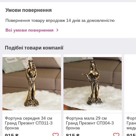
Умови повернення
Повернення товару впродовж 14 днів за домовленістю
Всі умови повернення
Подібні товари компанії
Фортуна середня 34 см
Фортуна мала 29 см
Форт
Гранд Презент СП311-3
Гранд Презент СП304-3
Гран
бронза
бронза
мед
915
815
915
₴
₴