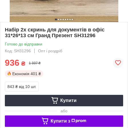
Набір 2х скринь для документів в офіс
31*26*13 см Гранд Презент SH31296
Готово до відправки
Код: SH31296
Опт і роздріб
936
₴
1 337 ₴
Економія
401 ₴
843 ₴
від 10 шт.
Купити
або
Купити з