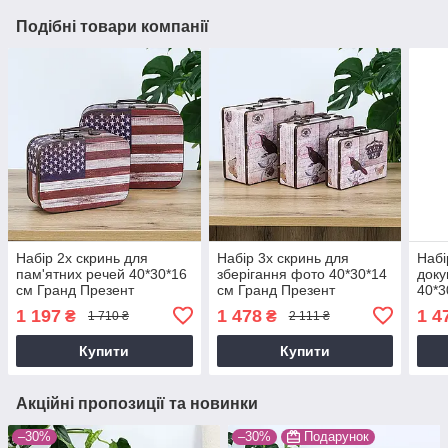
Подібні товари компанії
Набір 2х скринь для
Набір 3х скринь для
Набі
пам'ятних речей 40*30*16
зберігання фото 40*30*14
доку
см Гранд Презент
см Гранд Презент
40*3
SH31228
SH31204-443
Пре
1 197
1 478
1 4
₴
₴
1 710 ₴
2 111 ₴
Купити
Купити
Акційні пропозиції та новинки
–30%
–30%
Подарунок