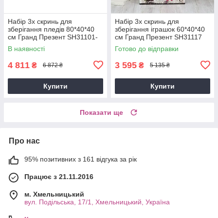
Набір 3х скринь для
Набір 3х скринь для
зберігання пледів 80*40*40
зберігання іграшок 60*40*40
см Гранд Презент SH31101-
см Гранд Презент SH31117
084
В наявності
Готово до відправки
4 811
3 595
₴
₴
6 872 ₴
5 135 ₴
Купити
Купити
Показати ще
Про нас
95% позитивних з 161 відгука за рік
Працює з 21.11.2016
м. Хмельницький
вул. Подільська, 17/1, Хмельницький, Україна