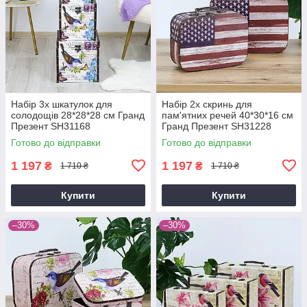
Набір 3х шкатулок для
Набір 2х скринь для
солодощів 28*28*28 см Гранд
пам'ятних речей 40*30*16 см
Презент SH31168
Гранд Презент SH31228
Готово до відправки
Готово до відправки
1 197
1 197
₴
₴
1 710 ₴
1 710 ₴
Купити
Купити
–30%
–30%