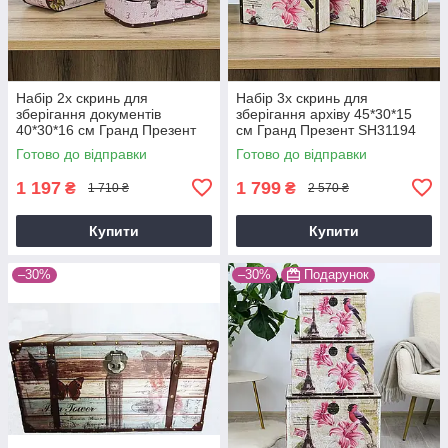
Набір 2х скринь для
Набір 3х скринь для
зберігання документів
зберігання архіву 45*30*15
40*30*16 см Гранд Презент
см Гранд Презент SH31194
SH31227
Готово до відправки
Готово до відправки
1 197
1 799
₴
₴
1 710 ₴
2 570 ₴
Купити
Купити
–30%
–30%
Подарунок