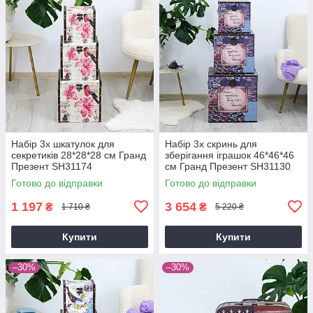
Набір 3х шкатулок для
Набір 3х скринь для
секретиків 28*28*28 см Гранд
зберігання іграшок 46*46*46
Презент SH31174
см Гранд Презент SH31130
Готово до відправки
Готово до відправки
1 197
3 654
₴
₴
1 710 ₴
5 220 ₴
Купити
Купити
–30%
–30%