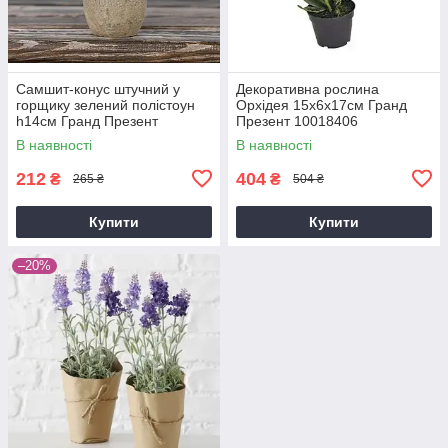
Самшит-конус штучний у
Декоративна рослина
горщику зелений полістоун
Орхідея 15х6х17см Гранд
h14см Гранд Презент
Презент 10018406
3331200-1 конус
В наявності
В наявності
212
404
₴
₴
265 ₴
504 ₴
Купити
Купити
–20%