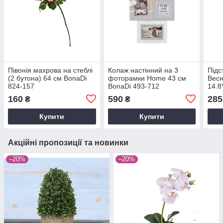
Півонія махрова на стеблі
Колаж настінний на 3
Підс
(2 бутона) 64 см BonaDi
фоторамки Home 43 см
Весн
824-157
BonaDi 493-712
14.8
K09
160
590
285
₴
₴
Купити
Купити
Акційні пропозиції та новинки
–20%
–20%