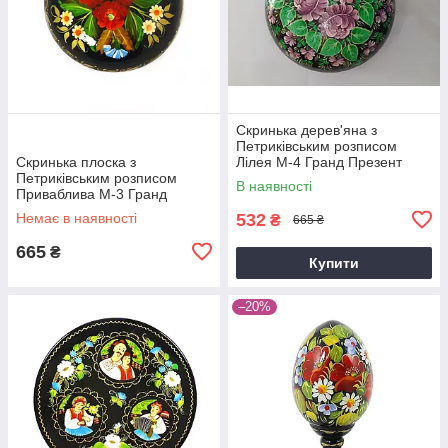
Скринька дерев'яна з
Петриківським розписом
Скринька плоска з
Лілея М-4 Гранд Презент
Петриківським розписом
49672
В наявності
Приваблива М-3 Гранд
Презент 49150
Немає в наявності
532
₴
665 ₴
665
₴
Купити
–20%