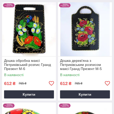
–20%
–20%
Дошка обробна максі
Дошка дерев'яна з
Петриківський розпис Гранд
Петриківським розписом
Презент М-6
максі Гранд Презент М-5
В наявності
В наявності
612
612
₴
₴
765 ₴
765 ₴
Купити
Купити
–20%
–20%