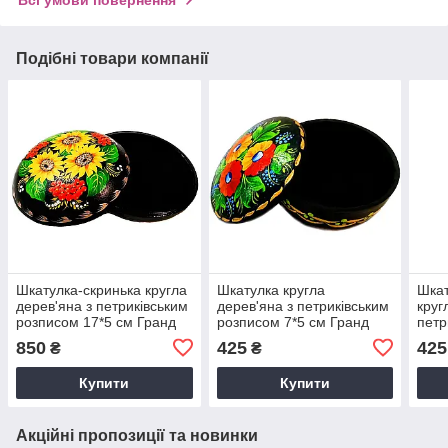
Всі умови повернення
Подібні товари компанії
Шкатулка-скринька кругла
Шкатулка кругла
Шкат
дерев'яна з петриківським
дерев'яна з петриківським
круг
розписом 17*5 см Гранд
розписом 7*5 см Гранд
петр
Презент Шк-ВП-Сон-М-2
Презент Шк-Деб-М-1
7*5 
850
425
425
₴
₴
Деб
Купити
Купити
Акційні пропозиції та новинки