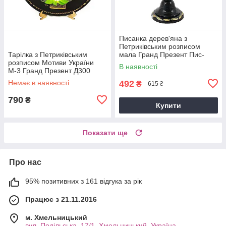
Писанка дерев'яна з
Петриківським розписом
Тарілка з Петриківським
мала Гранд Презент Пис-
розписом Мотиви України
Мал-М-3
В наявності
М-3 Гранд Презент Д300
Немає в наявності
492
₴
615 ₴
790
₴
Купити
Показати ще
Про нас
95% позитивних з 161 відгука за рік
Працює з 21.11.2016
м. Хмельницький
вул. Подільська, 17/1, Хмельницький, Україна