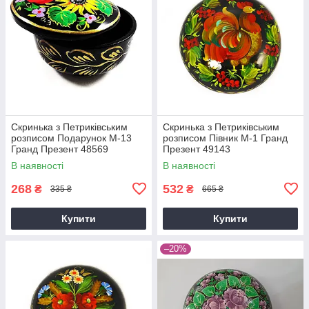
Скринька з Петриківським
Скринька з Петриківським
розписом Подарунок М-13
розписом Півник М-1 Гранд
Гранд Презент 48569
Презент 49143
В наявності
В наявності
268
532
₴
₴
335 ₴
665 ₴
Купити
Купити
–20%