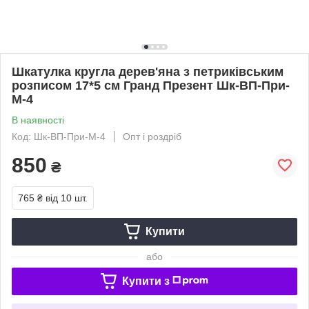
Шкатулка кругла дерев'яна з петриківським
розписом 17*5 см Гранд Презент Шк-ВП-При-
М-4
В наявності
Код: Шк-ВП-При-М-4
Опт і роздріб
850
₴
765 ₴
від 10 шт.
Купити
або
Купити з