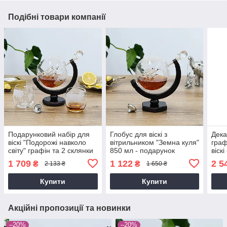
Подібні товари компанії
Подарунковий набір для
Глобус для віскі з
Дека
віскі "Подорожі навколо
вітрильником "Земна куля"
граф
світу" графін та 2 склянки
850 мл - подарунок
віск
на День народження
чоловіку Гранд Презент
для 
1 709
1 122
2 5
₴
₴
2 133 ₴
1 650 ₴
брату Гранд Презент
GP240015
GP2
GP240022
Купити
Купити
Акційні пропозиції та новинки
–20%
–20%