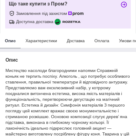
Що таке купити з Пром?
Замовлення під захистом
Доступна доставка
Опис
Характеристики
Доставка
Оплата
Умови п
Опис
Мистецтво насолоди благородними напоями Справжній
коньяк не терпить поспіху. Алкоголь , що потребує особливого
ставлення, правильної температури й відповідного антуражу.
Представляємо вам ексклюзивний набір, у котррому
поєдналися витончена естетика, висока якість матеріалів і
функціональність, перетворюючи дегустацію на магічний
ритуал. Естетика й дизайн: Симфонія матеріалів З першого
погляду цей комплект вражає своєю монументальністю і
стриманою розкішшю. Основою композиції слугує дерев’ яна
підставка, виконана в глибокому чорному кольорі. Її
лаконічність ідеально підкреслює головний акцент —
майстерно виготовлену посріблену фігуру коня. Тварина у цій