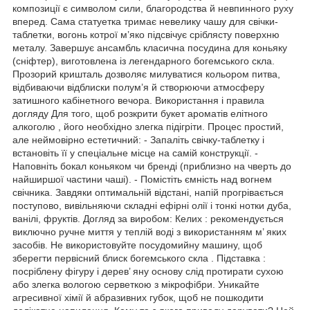
композиції є символом сили, благородства й невпинного руху
вперед. Сама статуетка тримає невелику чашу для свічки-
таблетки, вогонь котрої м’яко підсвічує сріблясту поверхню
металу. Завершує ансамбль класична посудина для коньяку
(сніфтер), виготовлена із легендарного богемського скла.
Прозорий кришталь дозволяє милуватися кольором питва,
відбиваючи відблиски полум’я й створюючи атмосферу
затишного кабінетного вечора. Використання і правила
догляду Для того, щоб розкрити букет ароматів елітного
алкоголю , його необхідно злегка підігріти. Процес простий,
але неймовірно естетичний: - Запаліть свічку-таблетку і
встановіть її у спеціальне місце на самій конструкції. -
Наповніть бокал коньяком чи бренді (приблизно на чверть до
найширшої частини чаші). - Помістіть ємність над вогнем
свічника. Завдяки оптимальній відстані, напій прогрівається
поступово, вивільняючи складні ефірні олії і тонкі нотки дуба,
ванілі, фруктів. Догляд за виробом: Келих : рекомендується
виключно ручне миття у теплій воді з використанням м’ яких
засобів. Не використовуйте посудомийну машину, щоб
зберегти первісний блиск богемського скла . Підставка :
посріблену фігуру і дерев’ яну основу слід протирати сухою
або злегка вологою серветкою з мікрофібри. Уникайте
агресивної хімії й абразивних губок, щоб не пошкодити