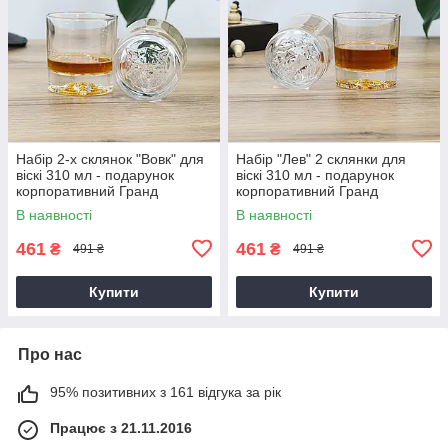
Набір 2-х склянок "Вовк" для
Набір "Лев" 2 склянки для
віскі 310 мл - подарунок
віскі 310 мл - подарунок
корпоративний Гранд
корпоративний Гранд
Презент GP241201W
Презент GP241202L
В наявності
В наявності
461
461
₴
₴
491 ₴
491 ₴
Купити
Купити
Про нас
95% позитивних з 161 відгука за рік
Працює з 21.11.2016