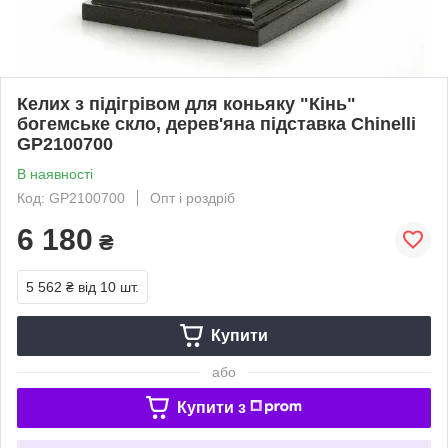
Келих з підігрівом для коньяку "Кінь"
богемське скло, дерев'яна підставка Chinelli
GP2100700
В наявності
Код: GP2100700
Опт і роздріб
6 180
₴
5 562 ₴
від 10 шт.
Купити
або
Купити з