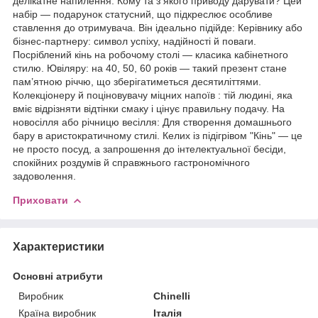
делікатне напилення. Кому та з якого приводу дарувати? Цей
набір — подарунок статусний, що підкреслює особливе
ставлення до отримувача. Він ідеально підійде: Керівнику або
бізнес-партнеру: символ успіху, надійності й поваги.
Посріблений кінь на робочому столі — класика кабінетного
стилю. Ювіляру: на 40, 50, 60 років — такий презент стане
пам’ятною річчю, що зберігатиметься десятиліттями.
Колекціонеру й поціновувачу міцних напоїв : тій людині, яка
вміє відрізняти відтінки смаку і цінує правильну подачу. На
новосілля або річницю весілля: Для створення домашнього
бару в аристократичному стилі. Келих із підігрівом "Кінь" — це
не просто посуд, а запрошення до інтелектуальної бесіди,
спокійних роздумів й справжнього гастрономічного
задоволення.
Приховати
Характеристики
Основні атрибути
Виробник
Chinelli
Країна виробник
Італія