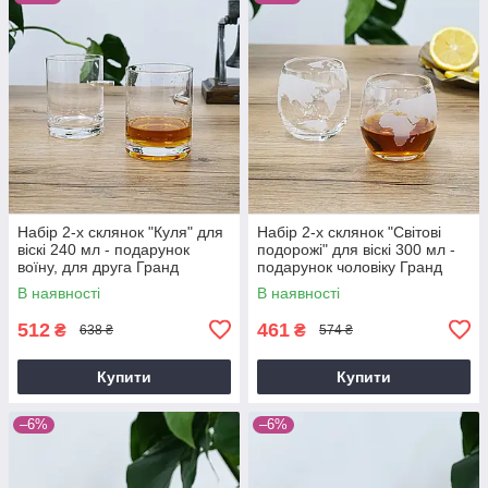
Набір 2-х склянок "Куля" для
Набір 2-х склянок "Світові
віскі 240 мл - подарунок
подорожі" для віскі 300 мл -
воїну, для друга Гранд
подарунок чоловіку Гранд
Презент GP241200P
Презент GP24119K
В наявності
В наявності
512
461
₴
₴
638 ₴
574 ₴
Купити
Купити
–6%
–6%