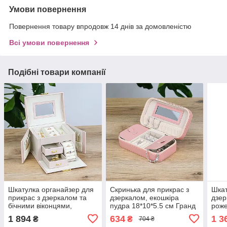
Умови повернення
Повернення товару впродовж 14 днів за домовленістю
Всі умови повернення
Подібні товари компанії
Шкатулка органайзер для
Скринька для прикрас з
Шкат
прикрас з дзеркалом та
дзеркалом, екошкіра
дзер
бічними віконцями,
пудра 18*10*5.5 см Гранд
роже
екошкіра пудра 17.5*14*13
Презент JZ-038-1
26*2
1 894
634
1 3
₴
₴
704 ₴
см Гранд Презент JZ-010-
През