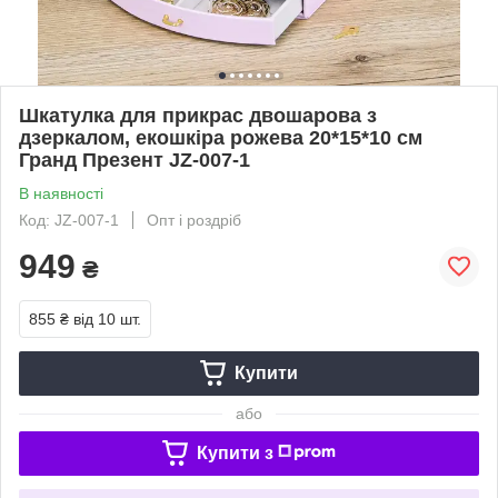
Шкатулка для прикрас двошарова з
дзеркалом, екошкіра рожева 20*15*10 см
Гранд Презент JZ-007-1
В наявності
Код: JZ-007-1
Опт і роздріб
949
₴
855 ₴
від 10 шт.
Купити
або
Купити з