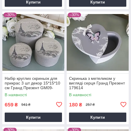
Купити
Купити
–30%
–30%
Набір круглих скриньок для
Скринька з метеликом у
прикрас 3 шт декор 15*15*10
вигляді серця Гранд Презент
см Гранд Презент GM09-
179614
J6032SML
В наявності
В наявності
659
180
₴
₴
941 ₴
257 ₴
Купити
Купити
–30%
–30%