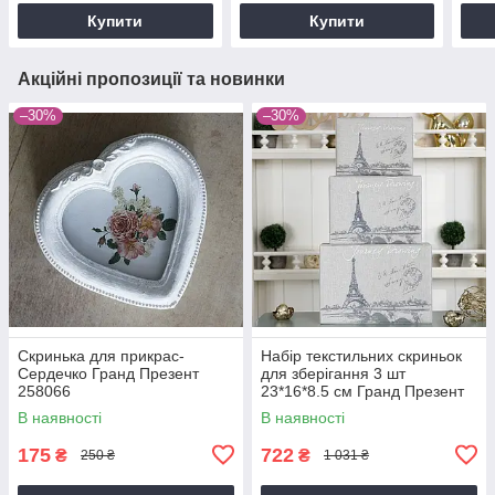
1
Купити
Купити
Акційні пропозиції та новинки
–30%
–30%
Скринька для прикрас-
Набір текстильних скриньок
Сердечко Гранд Презент
для зберігання 3 шт
258066
23*16*8.5 см Гранд Презент
GM09-J6033SML
В наявності
В наявності
175
722
₴
₴
250 ₴
1 031 ₴