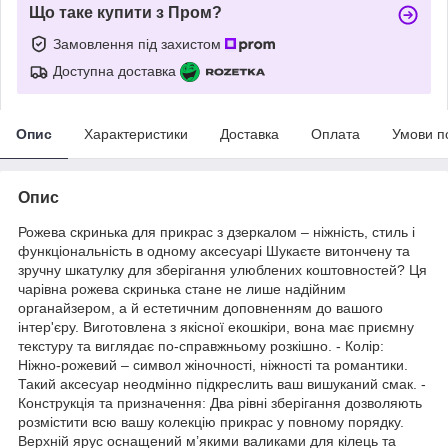
Що таке купити з Пром?
Замовлення під захистом
Доступна доставка
Опис
Характеристики
Доставка
Оплата
Умови п
Опис
Рожева скринька для прикрас з дзеркалом – ніжність, стиль і
функціональність в одному аксесуарі Шукаєте витончену та
зручну шкатулку для зберігання улюблених коштовностей? Ця
чарівна рожева скринька стане не лише надійним
органайзером, а й естетичним доповненням до вашого
інтер'єру. Виготовлена з якісної екошкіри, вона має приємну
текстуру та виглядає по-справжньому розкішно. - Колір:
Ніжно-рожевий – символ жіночності, ніжності та романтики.
Такий аксесуар неодмінно підкреслить ваш вишуканий смак. -
Конструкція та призначення: Два рівні зберігання дозволяють
розмістити всю вашу колекцію прикрас у повному порядку.
Верхній ярус оснащений м’якими валиками для кілець та