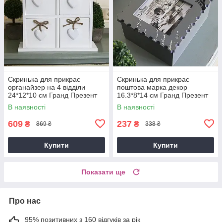
Скринька для прикрас
Скринька для прикрас
органайзер на 4 відділи
поштова марка декор
24*12*10 см Гранд Презент
16.3*8*14 см Гранд Презент
178530
GM81-3559
В наявності
В наявності
609
237
₴
₴
869 ₴
338 ₴
Купити
Купити
Показати ще
Про нас
95% позитивних з 160 відгуків за рік