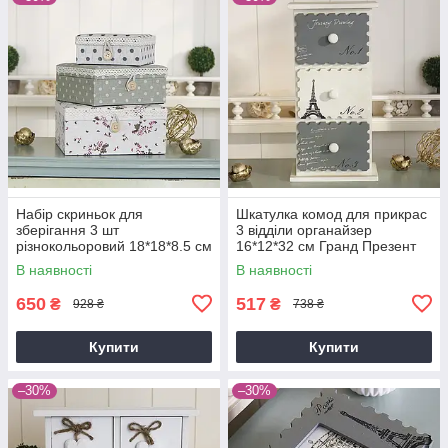
Набір скриньок для
Шкатулка комод для прикрас
зберігання 3 шт
3 відділи органайзер
різнокольоровий 18*18*8.5 см
16*12*32 см Гранд Презент
Гранд Презент GM09-
GM81-3558
В наявності
В наявності
J6002SML
650
517
₴
₴
928 ₴
738 ₴
Купити
Купити
–30%
–30%