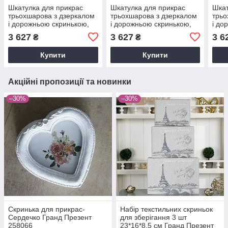
Шкатулка для прикрас
Шкатулка для прикрас
Шкат
трьохшарова з дзеркалом
трьохшарова з дзеркалом
трьо
і дорожньою скринькою,
і дорожньою скринькою,
і до
поліуретанова шкіра біла з
поліуретанова шкіра
полі
3 627
3 627
3 6
₴
₴
чорним 22*16.5*12.8 см
червона 22*16.5*12.8 см
22*1
Гранд
Гранд Презент
Пре
Купити
Купити
Акційні пропозиції та новинки
–30%
–30%
Скринька для прикрас-
Набір текстильних скриньок
Сердечко Гранд Презент
для зберігання 3 шт
258066
23*16*8.5 см Гранд Презент