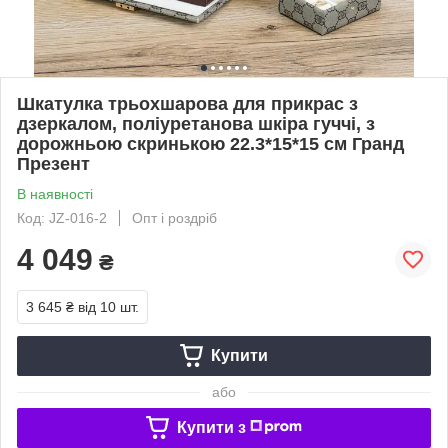
Шкатулка трьохшарова для прикрас з
дзеркалом, поліуретанова шкіра гуччі, з
дорожньою скринькою 22.3*15*15 см Гранд
Презент
В наявності
Код: JZ-016-2
Опт і роздріб
4 049
₴
3 645 ₴
від 10 шт.
Купити
або
Купити з