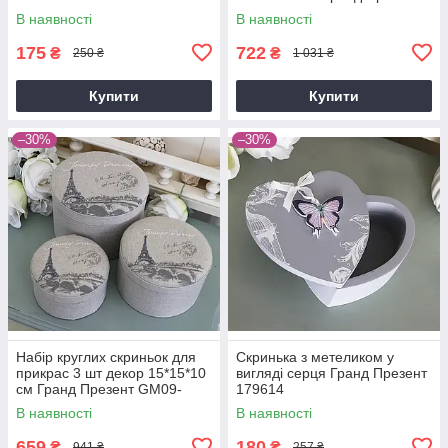
GM09-J6033SML
В наявності
В наявності
175
722
₴
₴
250 ₴
1 031 ₴
Купити
Купити
–30%
–30%
Набір круглих скриньок для
Скринька з метеликом у
прикрас 3 шт декор 15*15*10
вигляді серця Гранд Презент
см Гранд Презент GM09-
179614
J6032SML
В наявності
В наявності
659
180
₴
₴
941 ₴
257 ₴