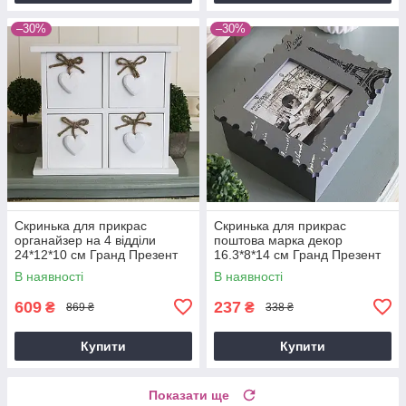
–30%
–30%
Скринька для прикрас
Скринька для прикрас
органайзер на 4 відділи
поштова марка декор
24*12*10 см Гранд Презент
16.3*8*14 см Гранд Презент
178530
GM81-3559
В наявності
В наявності
609
237
₴
₴
869 ₴
338 ₴
Купити
Купити
Показати ще