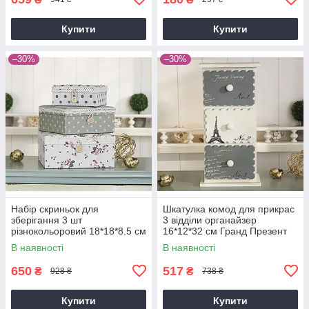
Купити
Купити
–30%
–30%
Набір скриньок для
Шкатулка комод для прикрас
зберігання 3 шт
3 відділи органайзер
різнокольоровий 18*18*8.5 см
16*12*32 см Гранд Презент
Гранд Презент GM09-
GM81-3558
В наявності
В наявності
J6002SML
650
517
₴
₴
928 ₴
738 ₴
Купити
Купити