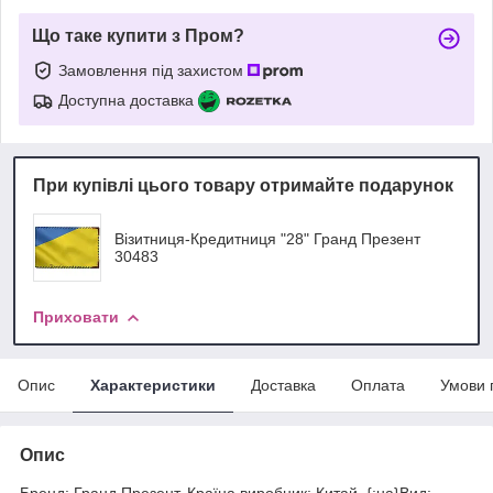
Що таке купити з Пром?
Замовлення під захистом
Доступна доставка
При купівлі цього товару отримайте подарунок
Візитниця-Кредитниця "28" Гранд Презент
30483
Приховати
Опис
Характеристики
Доставка
Оплата
Умови 
Опис
Бренд: Гранд Презент. Країна виробник: Китай. {:ua}Вид: