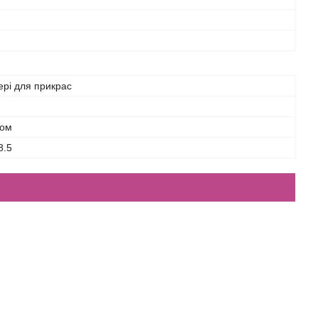
рі для прикрас
лом
8.5