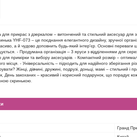
 для прикрас з дзеркалом – витончений та стильний аксесуар для з
инька YHF-073 – це поєднання елегантного дизайну, зручної організа
асиво, а й чудово доповнить будь-який інтер'єр. Основні переваги ш
щується. - Продумана організація – 3 яруси з відділеннями для сере
о для примірки та вибору аксесуарів. - Компактний розмір – оптимал
го місця. - Універсальність – підходить для надійного зберігання рі
рувати? Жінці, дівчині, дружині, подрузі, доньці, мамі – стильний і
ік, День закоханих – красивий і корисний подарунок, що порадує кож
аною скринькою.
ки
Гранд Пр
к
Китай