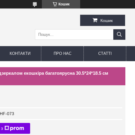
Кошик
Кошик
КОНТАКТИ
ПРО НАС
СТАТТІ
зеркалом екошкіра багатоярусна 30.5*24*18.5 см
HF-073
 з