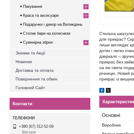
Пакування
Краса та аксесуари
Подарунки і декор на Великдень
Столик бари на колесиках
Стильна шкатулка
для прикрас? Скр
Сувенірна зброя
лише виглядає кр
дотик і легко очи
Знижки та Акції
дзеркало – зручн
Новинки
прикрас без зайво
на які свята пода
Доставка та оплата
річницю, Новий р
Повернення та обмін
прикрас із вишук
Головний Сайт
Характеристи
Контакти
Основні
Виробник
+380 (67) 312-52-59
Вікторія
Країна виробни