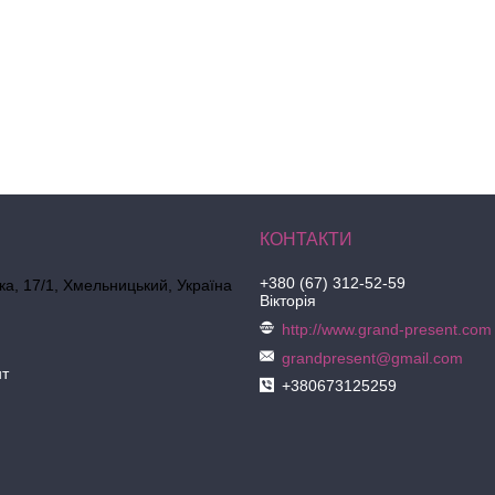
+380 (67) 312-52-59
ка, 17/1, Хмельницький, Україна
Вікторія
http://www.grand-present.com
grandpresent@gmail.com
нт
+380673125259