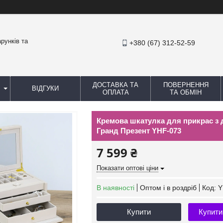
рунків та
+380 (67) 312-52-59
ДОСТАВКА ТА
ПОВЕРНЕННЯ
ВІДГУКИ
ОПЛАТА
ТА ОБМІН
Кремова шкатулка для прикрас з д
Гранд Презент YHF-073
7 599 ₴
Показати оптові ціни
В наявності
Оптом і в роздріб
Код:
Y
Купити
Купити