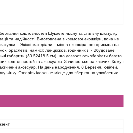
берігання коштовностей Шукаєте якісну та стильну шкатулку
ції та надійності. Виготовлена з кремової екошкіри, вона не
катулки: - Якісні матеріали – міцна екошкіра, що приємна на
жок, браслетів, намист, ланцюжків, годинників. - Вбудоване
ьні габарити (30.52418.5 см), що дозволяють зберігати багато
зних коштовностей та аксесуарів. Зачиняється на ключик. Кому і
 практичний аксесуар. На день народження, 8 Березня, ювілей,
ну жінку. Створіть ідеальне місце для зберігання улюблених
езент