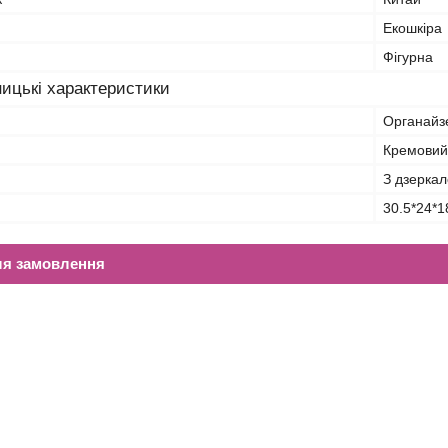
Екошкіра
Фігурна
ицькі характеристики
Органайзе
Кремовий
З дзерка
30.5*24*1
ля замовлення