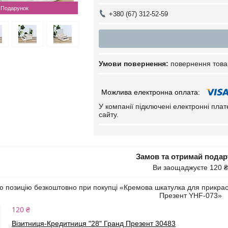
Подарунок
+380 (67) 312-52-59
повернення това
У компанії підключені електронні пла
сайту.
Замов та отримай пода
Ви заощаджуєте 120 ₴
 позицію безкоштовно при покупці «Кремова шкатулка для прикрас 
Презент YHF-073»
120 ₴
Візитниця-Кредитниця "28" Гранд Презент 30483