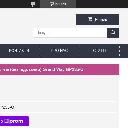
Кошик
Кошик
КОНТАКТИ
ПРО НАС
СТАТТІ
 мм (без підставки) Grand Way GP235-G
P235-G
 з