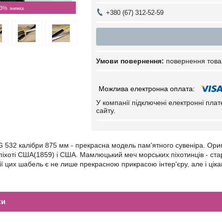
3%
+380 (67) 312-52-59
повернення това
У компанії підключені електронні пла
сайту.
 532 калібри 875 мм - прекрасна модель пам'ятного сувеніра. Оригі
 піхоті США(1859) і США. Мамлюцький меч морських піхотинців - ст
ії цих шабель є не лише прекрасною прикрасою інтер'єру, але і цік
ки