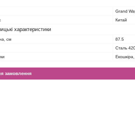
Grand Wa
к
Китай
ицькі характеристики
на, см
87.5
Сталь 42
тки
Екошкіра,
ля замовлення