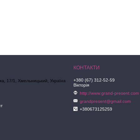
+380 (67) 312-52-59
ка, 17/1, Хмельницький, Україна
Вікторія
http://www.grand-present.com
grandpresent@gmail.com
нт
+380673125259