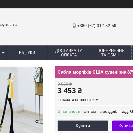
рунків та
+380 (67) 312-52-59
ДОСТАВКА ТА
ПОВЕРНЕННЯ
ВІДГУКИ
ОПЛАТА
ТА ОБМІН
Сабля морпіхів США сувенірна 875
3 559 ₴
3 453 ₴
Показати оптові ціни
В наявності
Оптом і в роздріб
Код:
G
Купити
Купити