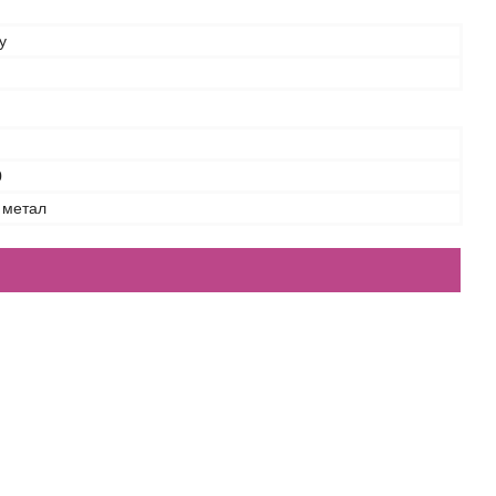
y
0
 метал