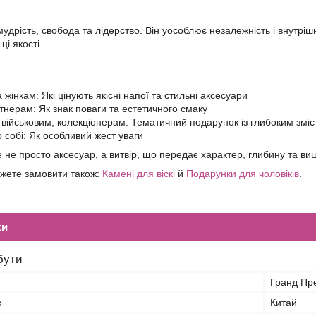
мудрість, свобода та лідерство. Він уособлює незалежність і внутр
ці якості.
:
 жінкам: Які цінують якісні напої та стильні аксесуари
тнерам: Як знак поваги та естетичного смаку
військовим, колекціонерам: Тематичний подарунок із глибоким змі
 собі: Як особливий жест уваги
 не просто аксесуар, а витвір, що передає характер, глибину та виш
жете замовити також:
Камені для віскі
й
Подарунки для чоловіків
.
ки
бути
Гранд Пр
к
Китай