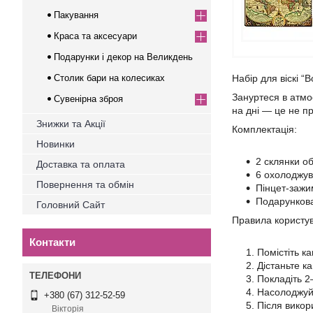
Пакування
Краса та аксесуари
Подарунки і декор на Великдень
Столик бари на колесиках
Набір для віскі 
Зануртеся в атмо
Сувенірна зброя
на дні — це не пр
Знижки та Акції
Комплектація:
Новинки
2 склянки о
Доставка та оплата
6 охолоджув
Повернення та обмін
Пінцет-зажи
Подарункова
Головний Сайт
Правила користу
Контакти
Помістіть к
Дістаньте к
Покладіть 2
Насолоджуй
+380 (67) 312-52-59
Після вико
Вікторія