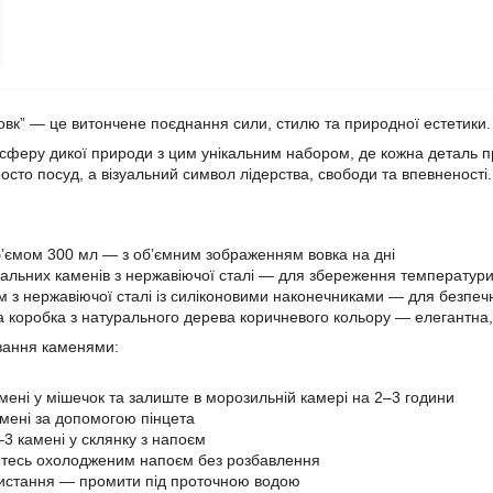
“Вовк” — це витончене поєднання сили, стилю та природної естетики.
сферу дикої природи з цим унікальним набором, де кожна деталь 
осто посуд, а візуальний символ лідерства, свободи та впевненості.
б’ємом 300 мл — з об’ємним зображенням вовка на дні
альних каменів з нержавіючої сталі — для збереження температур
м з нержавіючої сталі із силіконовими наконечниками — для безпеч
 коробка з натурального дерева коричневого кольору — елегантна,
вання каменями:
амені у мішечок та залиште в морозильній камері на 2–3 години
амені за допомогою пінцета
–3 камені у склянку з напоєм
тесь охолодженим напоєм без розбавлення
ристання — промити під проточною водою