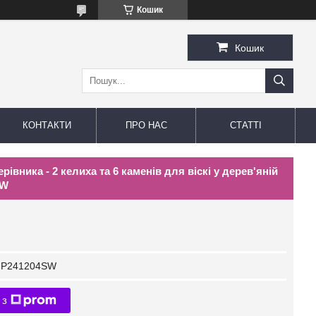
Кошик
Кошик
КОНТАКТИ
ПРО НАС
СТАТТІ
івника - 2 келиха та 6 каменів для віскі у дерев'яній
SW
P241204SW
 з