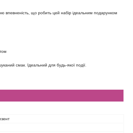
ішню впевненість, що робить цей набір ідеальним подарунком
стом
уканий смак. Ідеальний для будь-якої події.
езент