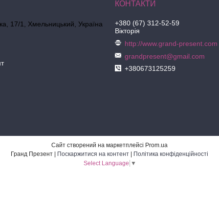
+380 (67) 312-52-59
ка, 17/1, Хмельницький, Україна
Вікторія
http://www.grand-present.com
grandpresent@gmail.com
нт
+380673125259
Сайт створений на маркетплейсі
Prom.ua
Гранд Презент |
Поскаржитися на контент
|
Політика конфіденційності
Select Language
▼