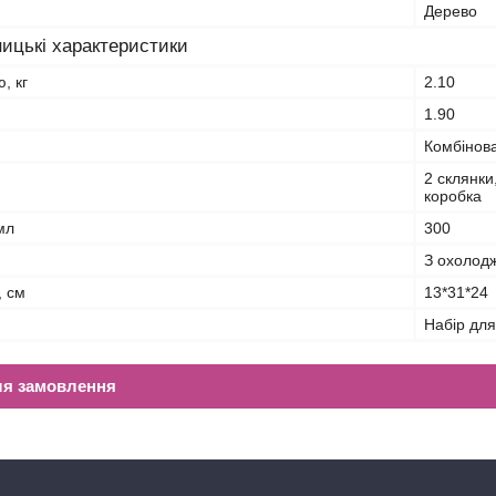
Дерево
ицькі характеристики
, кг
2.10
1.90
Комбінов
2 склянки
коробка
мл
300
З охолод
, см
13*31*24
Набір для
ля замовлення