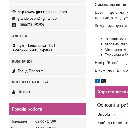
Символізм вовка:
http://www.grand-present.com
Вовк — це сила, 
для тих, хто цінує 
grandpresent@gmail.com
+380673125259
Кому подарувати
Чоловікам та
Діловим пар
вул. Подільська, 17/1,
Мисливцям, 
Хмельницький, Україна
Родичам або
Набір “Вовк” — це
В комплект Ви мо
Гранд Презент
Характеристи
Вікторія
Основні атри
Графік роботи
Виробник
Понеділок
09:00
17:00
Країна виробни