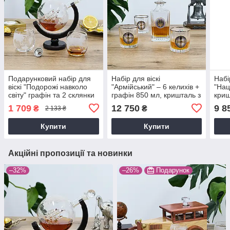
Подарунковий набір для
Набір для віскі
Набі
віскі "Подорожі навколо
"Армійський" – 6 келихів +
"Нац
світу" графін та 2 склянки
графін 850 мл, кришталь з
криш
на День народження
платиною, військова
кели
1 709
12 750
9 8
₴
₴
2 133 ₴
брату Гранд Презент
емблема Boss Crystal
полі
GP240022
GPB7VSU2PGD
Cry
Купити
Купити
Акційні пропозиції та новинки
–32%
–26%
Подарунок