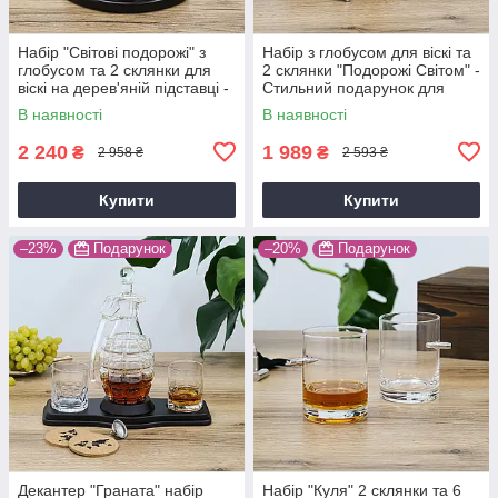
Набір "Світові подорожі" з
Набір з глобусом для віскі та
глобусом та 2 склянки для
2 склянки "Подорожі Світом" -
віскі на дерев'яній підставці -
Стильний подарунок для
Подарунок на день
лідера Гранд Презент
В наявності
В наявності
народження Гранд Презент
GP240019
2 240
1 989
₴
₴
2 958 ₴
2 593 ₴
Купити
Купити
–23%
Подарунок
–20%
Подарунок
Декантер "Граната" набір
Набір "Куля" 2 склянки та 6