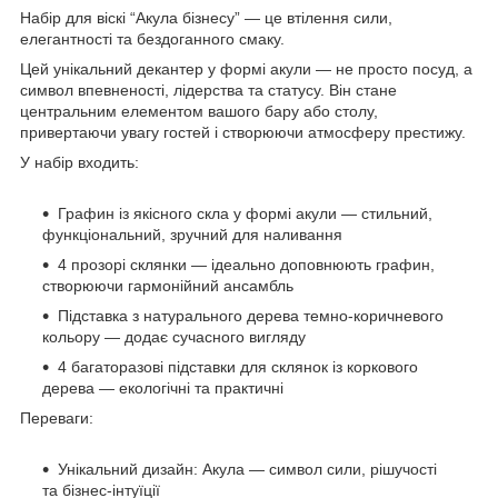
Набір для віскі “Акула бізнесу” — це втілення сили,
елегантності та бездоганного смаку.
Цей унікальний декантер у формі акули — не просто посуд, а
символ впевненості, лідерства та статусу. Він стане
центральним елементом вашого бару або столу,
привертаючи увагу гостей і створюючи атмосферу престижу.
У набір входить:
Графин із якісного скла у формі акули — стильний,
функціональний, зручний для наливання
4 прозорі склянки — ідеально доповнюють графин,
створюючи гармонійний ансамбль
Підставка з натурального дерева темно-коричневого
кольору — додає сучасного вигляду
4 багаторазові підставки для склянок із коркового
дерева — екологічні та практичні
Переваги:
Унікальний дизайн: Акула — символ сили, рішучості
та бізнес-інтуїції