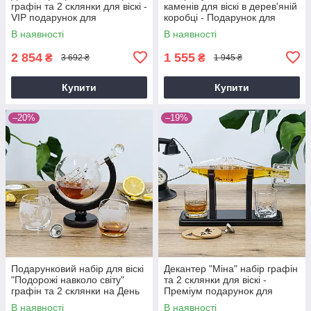
графін та 2 склянки для віскі -
каменів для віскі в дерев'яній
VIP подарунок для
коробці - Подарунок для
побратима Гранд Презент
побратима, для друга Гранд
В наявності
В наявності
GP241206
Презент GP241205SP
2 854
1 555
₴
₴
3 692 ₴
1 945 ₴
Купити
Купити
–20%
–19%
Подарунковий набір для віскі
Декантер "Міна" набір графін
"Подорожі навколо світу"
та 2 склянки для віскі -
графін та 2 склянки на День
Преміум подарунок для
народження брату Гранд
шефа Гранд Презент
В наявності
В наявності