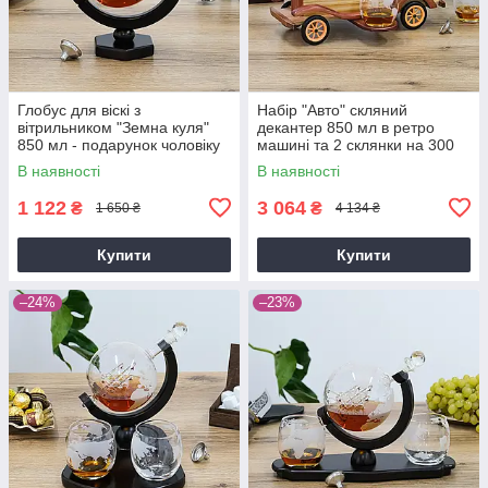
Глобус для віскі з
Набір "Авто" скляний
вітрильником "Земна куля"
декантер 850 мл в ретро
850 мл - подарунок чоловіку
машині та 2 склянки на 300
Гранд Презент GP240015
мл для віскі Гранд Презент
В наявності
В наявності
GP240198
1 122
3 064
₴
₴
1 650 ₴
4 134 ₴
Купити
Купити
–24%
–23%