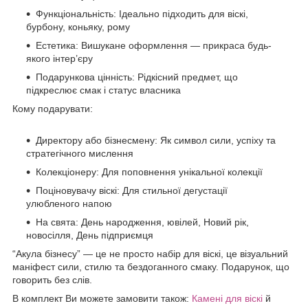
Функціональність: Ідеально підходить для віскі,
бурбону, коньяку, рому
Естетика: Вишукане оформлення — прикраса будь-
якого інтер’єру
Подарункова цінність: Рідкісний предмет, що
підкреслює смак і статус власника
Кому подарувати:
Директору або бізнесмену: Як символ сили, успіху та
стратегічного мислення
Колекціонеру: Для поповнення унікальної колекції
Поціновувачу віскі: Для стильної дегустації
улюбленого напою
На свята: День народження, ювілей, Новий рік,
новосілля, День підприємця
“Акула бізнесу” — це не просто набір для віскі, це візуальний
маніфест сили, стилю та бездоганного смаку. Подарунок, що
говорить без слів.
В комплект Ви можете замовити також:
Камені для віскі
й