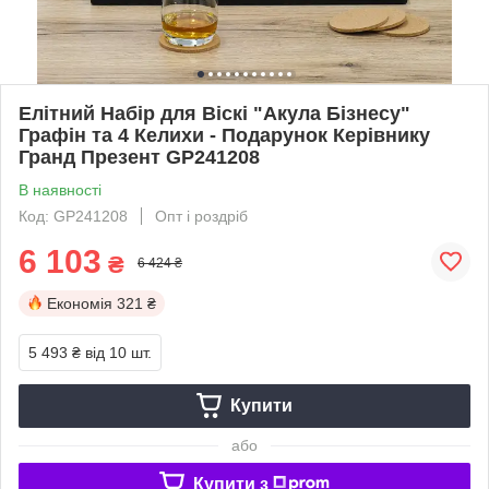
Елітний Набір для Віскі "Акула Бізнесу"
Графін та 4 Келихи - Подарунок Керівнику
Гранд Презент GP241208
В наявності
Код: GP241208
Опт і роздріб
6 103
₴
6 424 ₴
Економія
321 ₴
5 493 ₴
від 10 шт.
Купити
або
Купити з