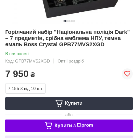
Горілчаний набір "Національна поліція Dark"
– 7 предметів, срібна емблема НПУ, темна
емаль Boss Crystal GPB77MVS2XGD
В наявності
Код: GPB77MVS2XGD
Опт і роздріб
7 950
₴
7 155 ₴
від 10 шт.
Купити
або
Купити з