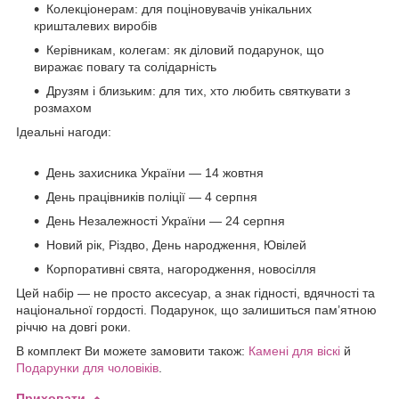
Колекціонерам: для поціновувачів унікальних
кришталевих виробів
Керівникам, колегам: як діловий подарунок, що
виражає повагу та солідарність
Друзям і близьким: для тих, хто любить святкувати з
розмахом
Ідеальні нагоди:
День захисника України — 14 жовтня
День працівників поліції — 4 серпня
День Незалежності України — 24 серпня
Новий рік, Різдво, День народження, Ювілей
Корпоративні свята, нагородження, новосілля
Цей набір — не просто аксесуар, а знак гідності, вдячності та
національної гордості. Подарунок, що залишиться пам’ятною
річчю на довгі роки.
В комплект Ви можете замовити також:
Камені для віскі
й
Подарунки для чоловіків
.
Приховати