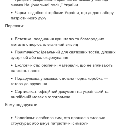
значка Національної поліції України
Чарки: оздоблені гербами України, що додає набору
патріотичного духу
Переваги:
Естетика: поєднання кришталю та благородних
металів створює елегантний вигляд
Практичність: ідеальний для святкових тостів, ділових
зустрічей або колекціонування
Екологічність: безпечні матеріали, що не впливають
на якість напою
Подарункова упаковка: стильна чорна коробка —
готова до вручення
Сертифікат: офіційний документ на українській та
англійській мовах з голограмою
Кому подарувати:
Чоловікам: особливо тим, хто працює в силових
структурах або цінує патріотичні символи