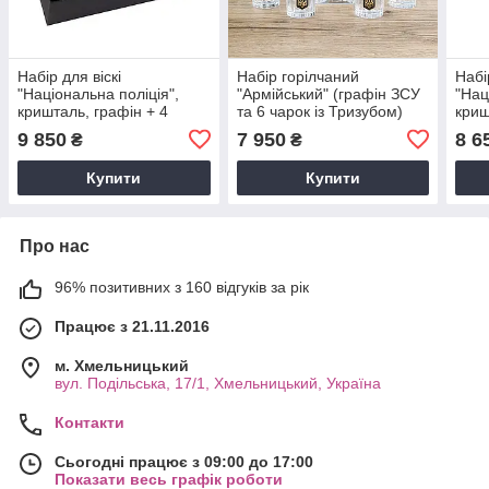
Набір для віскі
Набір горілчаний
Набі
"Національна поліція",
"Армійський" (графін ЗСУ
"Нац
кришталь, графін + 4
та 6 чарок із Тризубом)
криш
келихи - Подарунок
золото, срібло Boss Crystal
кели
9 850
7 950
8 6
₴
₴
поліцейському Boss
GPB77VSU2XGD
GPB
Crystal GPB5MVS2PGD
Купити
Купити
Про нас
96% позитивних з 160 відгуків за рік
Працює з 21.11.2016
м. Хмельницький
вул. Подільська, 17/1, Хмельницький, Україна
Контакти
Сьогодні працює з 09:00 до 17:00
Показати весь графік роботи