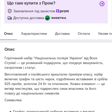
Що таке купити з Пром?
Замовлення під захистом
Доступна доставка
Опис
Характеристики
Доставка
Оплата
Умови п
Опис
Горілчаний набір “Національна поліція України” від Boss
Crystal — це розкішний подарунок, що поєднує вишуканість,
патріотизм і статус.
Виготовлений з італійського кришталю преміум-класу, набір
включає графін та шість чарок, оздоблених вставками зі срібла
925 проби, золотом 24 Кт та платиною. Кожен елемент — це
витвір мистецтва, що підкреслює смак власника та його
повагу до національних символів.
Символіка:
Графін: прикрашений срібною вставкою у вигляді