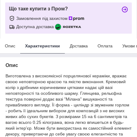
Що таке купити з Пром?
Замовлення під захистом
Доступна доставка
Опис
Характеристики
Доставка
Оплата
Умови 
Опис
Виготовлена з високоякісної порцелянової кераміки, вражає
своєю неповторною красою та якістю виконання. Кремовий
колір з дрібними коричневими цятками надає цій вазі
неповторності та особливого шарму. Глянцева, рельєфна
текстура поверхні додає вазі "Мілана" вишуканості та
привабливого вигляду. Її форма - циліндр зі звуженим горлом
- робить її ідеальним вибором для композицій з не високих
живих або сухих букетів. З розмірами 15 на 6 сантиметрів та
вагою всього 0.25 кілограма, вона легко впишеться в будь-
який інтер'єр. Може бути використана як самостійний елемент
декору, привертаючи до себе увагу своєю елегантністю та