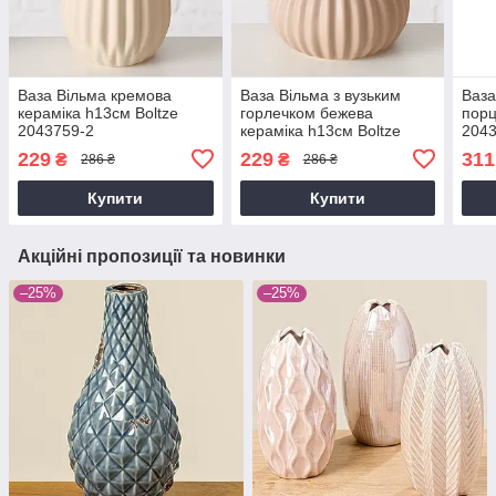
Ваза Вільма кремова
Ваза Вільма з вузьким
Ваза
кераміка h13см Boltze
горлечком бежева
порц
2043759-2
кераміка h13см Boltze
2043
2043759-3
229
229
311
₴
₴
286 ₴
286 ₴
Купити
Купити
Акційні пропозиції та новинки
–25%
–25%