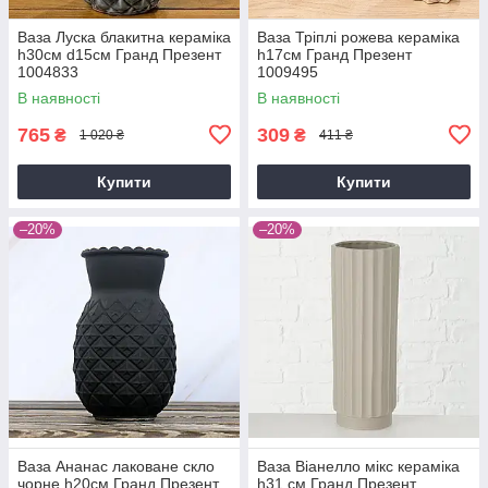
Ваза Луска блакитна кераміка
Ваза Тріплі рожева кераміка
h30см d15см Гранд Презент
h17см Гранд Презент
1004833
1009495
В наявності
В наявності
765
309
₴
₴
1 020 ₴
411 ₴
Купити
Купити
–20%
–20%
Ваза Ананас лаковане скло
Ваза Віанелло мікс кераміка
чорне h20см Гранд Презент
h31 см Гранд Презент