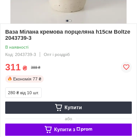
Ваза Мілана кремова порцеляна h15см Boltze
2043739-3
В наявності
Код: 2043739-3
Опт і роздріб
311
₴
388 ₴
Економія
77 ₴
280 ₴
від 10 шт.
Купити
або
Купити з