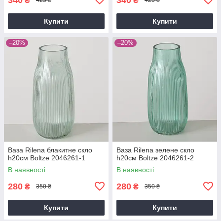
₴
₴
425 ₴
425 ₴
Купити
Купити
–20%
–20%
Ваза Rilena блакитне скло
Ваза Rilena зелене скло
h20см Boltze 2046261-1
h20см Boltze 2046261-2
В наявності
В наявності
280
280
₴
₴
350 ₴
350 ₴
Купити
Купити