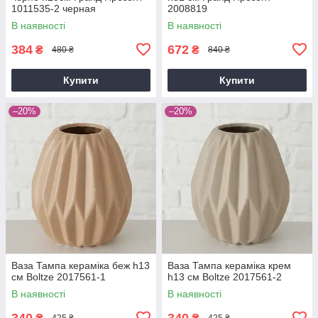
1011535-2 черная
2008819
В наявності
В наявності
384
672
₴
₴
480 ₴
840 ₴
Купити
Купити
–20%
–20%
Ваза Тампа кераміка беж h13
Ваза Тампа кераміка крем
см Boltze 2017561-1
h13 см Boltze 2017561-2
В наявності
В наявності
340
340