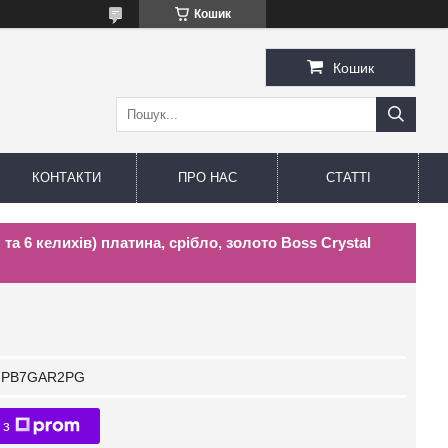
Кошик
Кошик
КОНТАКТИ
ПРО НАС
СТАТТІ
 та 6 келихів) платина, срібло, золото Boss Crystal
PB7GAR2PG
 з