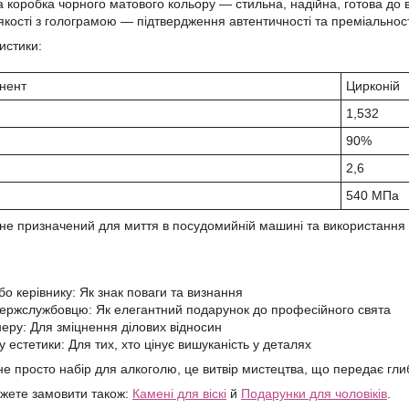
 коробка чорного матового кольору — стильна, надійна, готова до 
якості з голограмою — підтвердження автентичності та преміальнос
истики:
нент
Цирконій
1,532
90%
2,6
540 МПа
 не призначений для миття в посудомийній машині та використання
:
о керівнику: Як знак поваги та визнання
держслужбовцю: Як елегантний подарунок до професійного свята
неру: Для зміцнення ділових відносин
 естетики: Для тих, хто цінує вишуканість у деталях
не просто набір для алкоголю, це витвір мистецтва, що передає гли
жете замовити також:
Камені для віскі
й
Подарунки для чоловіків
.