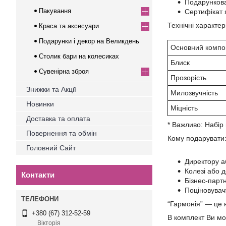
Подарункова
Пакування
Сертифікат 
Технічні характер
Краса та аксесуари
Подарунки і декор на Великдень
Основний компо
Столик бари на колесиках
Блиск
Сувенірна зброя
Прозорість
Знижки та Акції
Милозвучність
Новинки
Міцність
Доставка та оплата
* Важливо: Набір
Повернення та обмін
Кому подарувати
Головний Сайт
Директору аб
Колезі або 
Контакти
Бізнес-парт
Поціновувачу
“Гармонія” — це 
+380 (67) 312-52-59
В комплект Ви мо
Вікторія