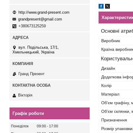
http://www.grand-present.com
Характеристи
grandpresent@gmail.com
+380673125259
Основні атри
Виробник
вул. Подільська, 17/1,
Країна виробни
Хмельницький, Україна
Користувальн
Дизайн
Гранд Презент
Додаткова інфо
Колір
Матеріал
Вікторія
Об'єм графіну, 
Об'єм склянки, 
Графік роботи
Призначення
Понеділок
09:00
17:00
Розмір упаковки