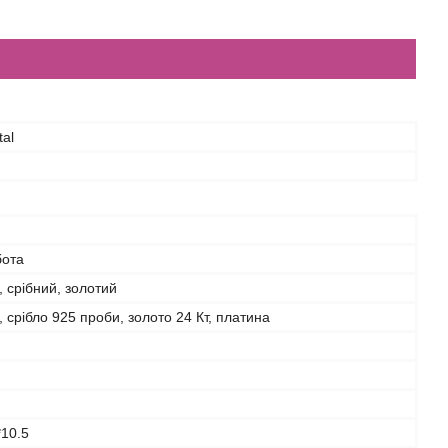
tal
бота
 срібний, золотий
 срібло 925 проби, золото 24 Кт, платина
*10.5