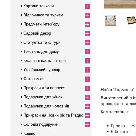
Картини та ікони
Відпочинок та туризм
Предмети інтер`єру
Садовий декор
Статуетки та фігури
Текстиль для дому
Класичні настільні ігри
Український сувенір
Фоторамки
Прикраси для волосся
Набір “Гармонія”
Подарунки для жінок
Виготовлений в і
прозорістю та дзв
Подарунки для чоловіків
Комплектація:
Прикраси на Новий рік та Різдво
Солодкі подарунки
Графін — ел
6 бокалів —
Кашпо