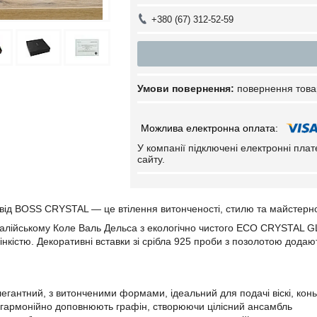
+380 (67) 312-52-59
повернення това
У компанії підключені електронні пла
сайту.
 від BOSS CRYSTAL — це втілення витонченості, стилю та майстернос
талійському Коле Валь Дельса з екологічно чистого ECO CRYSTAL GL
інкістю. Декоративні вставки зі срібла 925 проби з позолотою додают
егантний, з витонченими формами, ідеальний для подачі віскі, конь
 гармонійно доповнюють графін, створюючи цілісний ансамбль