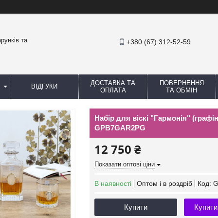
рунків та
+380 (67) 312-52-59
ДОСТАВКА ТА
ПОВЕРНЕННЯ
ВІДГУКИ
ОПЛАТА
ТА ОБМІН
Набір для віскі "Гармонія" (графін
GPB7GAR2PG
12 750 ₴
Показати оптові ціни
В наявності
Оптом і в роздріб
Код:
G
Купити
Купити