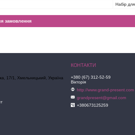
Набір для
ля замовлення
+380 (67) 312-52-59
ка, 17/1, Хмельницький, Україна
Вікторія
http://www.grand-present.com
grandpresent@gmail.com
нт
+380673125259