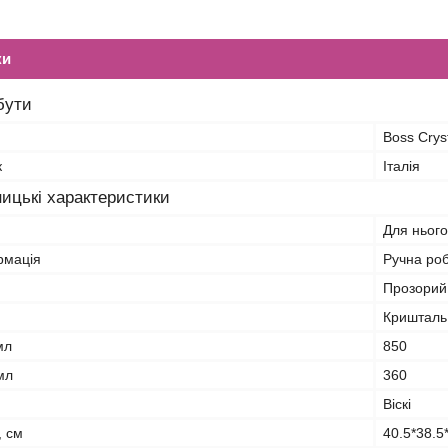
ки
бути
Boss Crys
к
Італія
ицькі характеристики
Для нього
рмація
Ручна ро
Прозорий,
Кришталь,
мл
850
мл
360
Віскі
, см
40.5*38.5