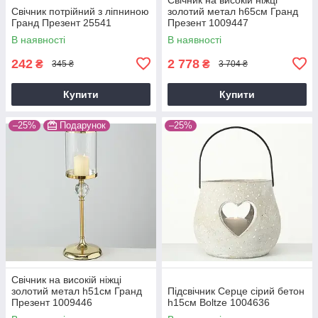
Свічник потрійний з ліпниною
золотий метал h65см Гранд
Гранд Презент 25541
Презент 1009447
В наявності
В наявності
242
2 778
₴
₴
345 ₴
3 704 ₴
Купити
Купити
–25%
Подарунок
–25%
Свічник на високій ніжці
золотий метал h51см Гранд
Підсвічник Серце сірий бетон
Презент 1009446
h15см Boltze 1004636