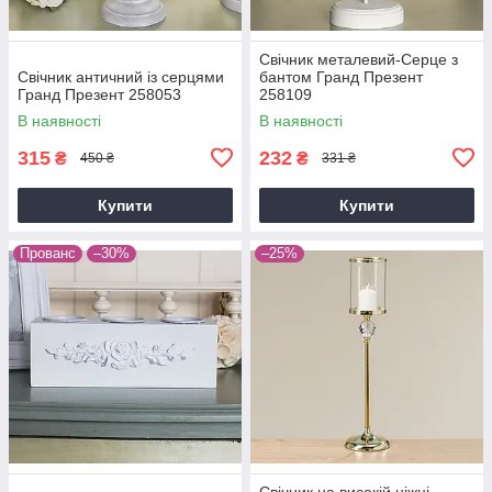
Свічник металевий-Серце з
Свічник античний із серцями
бантом Гранд Презент
Гранд Презент 258053
258109
В наявності
В наявності
315
232
₴
₴
450 ₴
331 ₴
Купити
Купити
Прованс
–30%
–25%
Свічник на високій ніжці