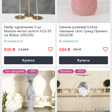
Набір підсвічників 3 шт
Свічник рожевий h14см
Мальте метал золото h23-33
лаковане скло Гранд Презент
см Boltze 1001291
1014236
В наявності
В наявності
830
194
₴
₴
2 128 ₴
297 ₴
Купити
Купити
Топ продажів
–30%
Прованс
–30%