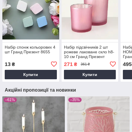
Набір спонж кольорових 4
Набір підсвічників 2 шт
Набі
шт Гранд Презент 8655
рожеве лаковане скло h8-
HOME
10 см Гранд Презент
Гран
1002006
гпхр
13
271
495
₴
₴
361 ₴
Купити
Купити
Акційні пропозиції та новинки
–61%
–35%