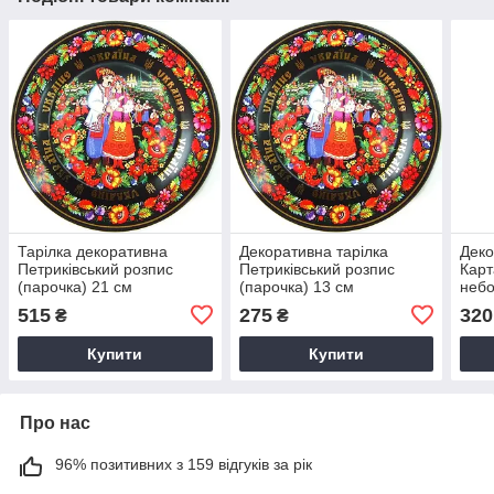
Тарілка декоративна
Декоративна тарілка
Деко
Петриківський розпис
Петриківський розпис
Карт
(парочка) 21 см
(парочка) 13 см
небо
Supermagnit GP-UK-MT-
Supermagnit GP-UK-MT-
GP-
515
275
320
₴
₴
085
085-1
Купити
Купити
Про нас
96% позитивних з 159 відгуків за рік