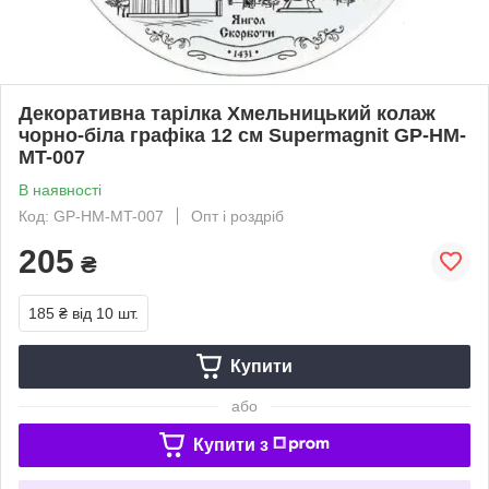
Декоративна тарілка Хмельницький колаж
чорно-біла графіка 12 см Supermagnit GP-HM-
MT-007
В наявності
Код: GP-HM-MT-007
Опт і роздріб
205
₴
185 ₴
від 10 шт.
Купити
або
Купити з