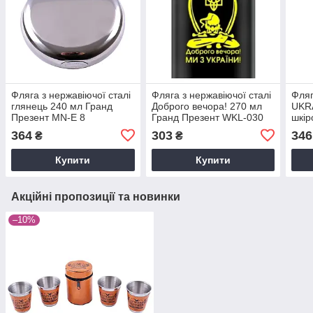
Фляга з нержавіючої сталі
Фляга з нержавіючої сталі
Фляг
глянець 240 мл Гранд
Доброго вечора! 270 мл
UKRA
Презент MN-E 8
Гранд Презент WKL-030
шкір
Пре
364
303
346
₴
₴
Купити
Купити
Акційні пропозиції та новинки
–10%