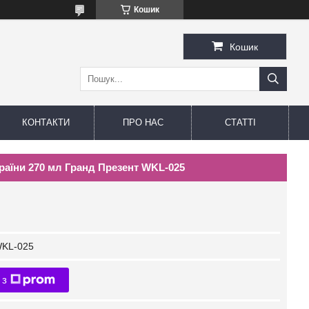
Кошик
Кошик
КОНТАКТИ
ПРО НАС
СТАТТІ
країни 270 мл Гранд Презент WKL-025
KL-025
 з