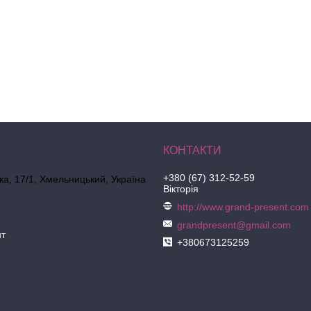
+380 (67) 312-52-59
ка, 17/1, Хмельницький, Україна
Вікторія
http://www.grand-present.com
grandpresent@gmail.com
нт
+380673125259