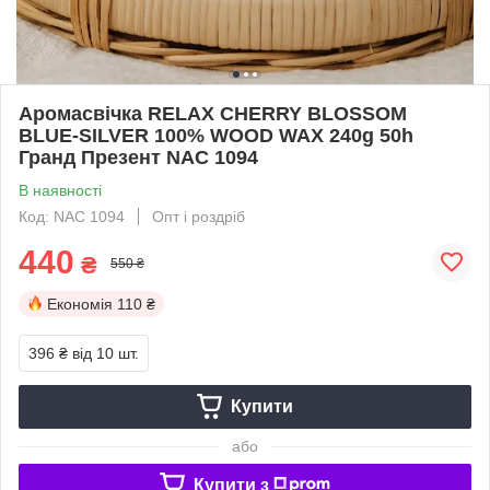
Аромасвічка RELAX CHERRY BLOSSOM
BLUE-SILVER 100% WOOD WAX 240g 50h
Гранд Презент NAC 1094
В наявності
Код: NAC 1094
Опт і роздріб
440
₴
550 ₴
Економія
110 ₴
396 ₴
від 10 шт.
Купити
або
Купити з