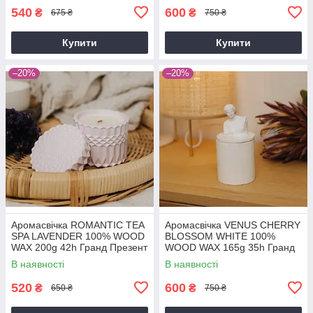
540
600
₴
₴
675 ₴
750 ₴
Купити
Купити
–20%
–20%
Аромасвічка ROMANTIC TEA
Аромасвічка VENUS CHERRY
SPA LAVENDER 100% WOOD
BLOSSOM WHITE 100%
WAX 200g 42h Гранд Презент
WOOD WAX 165g 35h Гранд
NAC 1082
Презент NAC 1015W
В наявності
В наявності
520
600
₴
₴
650 ₴
750 ₴