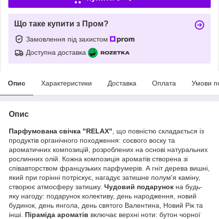
Що таке купити з Пром?
Замовлення під захистом
Доступна доставка
Опис
Характеристики
Доставка
Оплата
Умови п
Опис
Парфумована свічка "RELAX"
, що повністю складається із
продуктів органічного походження: соєвого воску та
ароматичних композицій, розроблених на основі натуральних
рослинних олій. Кожна композиція ароматів створена зі
співавторством французьких парфумерів. А гніт дерева вишні,
який при горінні потріскує, нагадує затишне полум'я каміну,
створює атмосферу затишку.
Чудовий подарунок
на будь-
яку нагоду: подарунок колективу, день народження, новий
будинок, день янгола, день святого Валентина, Новий Рік та
інші.
Піраміда ароматів
включає верхні ноти: бутон чорної