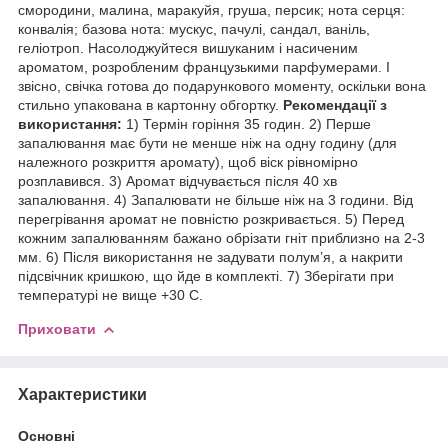
смородини, малина, маракуйя, груша, персик; нота серця:
конвалія; базова нота: мускус, пачулі, сандал, ваніль,
геліотроп. Насолоджуйтеся вишуканим і насиченим
ароматом, розробленим французькими парфумерами. І
звісно, свічка готова до подарункового моменту, оскільки вона
стильно упакована в картонну обгортку.
Рекомендації з
використання:
1) Термін горіння 35 годин. 2) Перше
запалювання має бути не менше ніж на одну годину (для
належного розкриття аромату), щоб віск рівномірно
розплавився. 3) Аромат відчувається після 40 хв
запалювання. 4) Запалювати не більше ніж на 3 години. Від
перегрівання аромат не повністю розкривається. 5) Перед
кожним запалюванням бажано обрізати гніт приблизно на 2-3
мм. 6) Після використання не задувати полум’я, а накрити
підсвічник кришкою, що йде в комплекті. 7) Зберігати при
температурі не вище +30 С.
Приховати
Характеристики
Основні