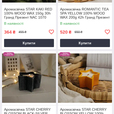
Аромасвічка STAR KAKI RED
Аромасвічка ROMANTIC TEA
100% WOOD WAX 150g 30h
SPA YELLOW 100% WOOD
Гранд Презент NAC 1070
WAX 200g 42h Гранд Презент
NAC 1081
В наявності
В наявності
364
520
₴
₴
455 ₴
650 ₴
Купити
Купити
–20%
–20%
Аромасвічка STAR CHERRY
Аромасвічка STAR CHERRY
BLOSSOM BLACK-SILVER
BLOSSOM YELLOW 100%