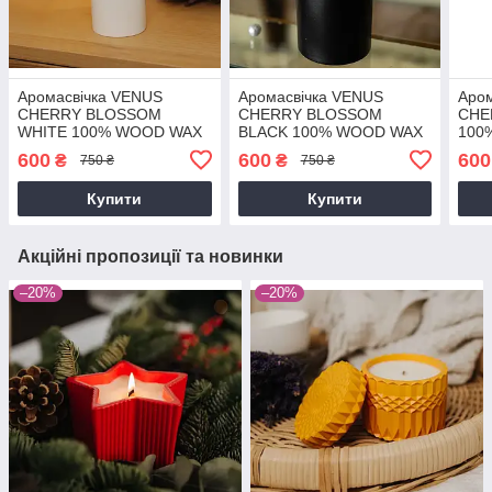
Аромасвічка VENUS
Аромасвічка VENUS
Аро
CHERRY BLOSSOM
CHERRY BLOSSOM
CHE
WHITE 100% WOOD WAX
BLACK 100% WOOD WAX
100
165g 35h Гранд Презент
165g 35h Гранд Презент
35h 
600
600
600
₴
₴
750 ₴
750 ₴
NAC 1015W
NAC 1016BL
101
Купити
Купити
Акційні пропозиції та новинки
–20%
–20%