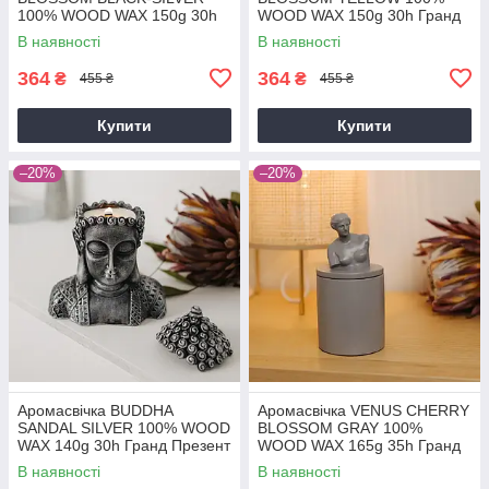
100% WOOD WAX 150g 30h
WOOD WAX 150g 30h Гранд
Гранд Презент NAC 1075
Презент NAC 1071
В наявності
В наявності
364
364
₴
₴
455 ₴
455 ₴
Купити
Купити
–20%
–20%
Аромасвічка BUDDHA
Аромасвічка VENUS CHERRY
SANDAL SILVER 100% WOOD
BLOSSOM GRAY 100%
WAX 140g 30h Гранд Презент
WOOD WAX 165g 35h Гранд
NAC 1060
Презент NAC 1017GY
В наявності
В наявності