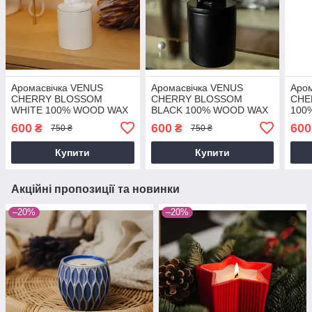
Аромасвічка VENUS
Аромасвічка VENUS
Аро
CHERRY BLOSSOM
CHERRY BLOSSOM
CHE
WHITE 100% WOOD WAX
BLACK 100% WOOD WAX
100
165g 35h Гранд Презент
165g 35h Гранд Презент
35h 
600
600
600
₴
₴
750 ₴
750 ₴
NAC 1015W
NAC 1016BL
101
Купити
Купити
Акційні пропозиції та новинки
–20%
–20%