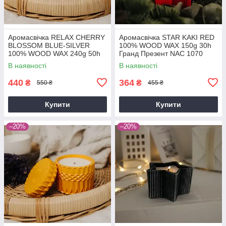
Аромасвічка RELAX CHERRY
Аромасвічка STAR KAKI RED
BLOSSOM BLUE-SILVER
100% WOOD WAX 150g 30h
100% WOOD WAX 240g 50h
Гранд Презент NAC 1070
Гранд Презент NAC 1094
В наявності
В наявності
440
364
₴
₴
550 ₴
455 ₴
Купити
Купити
–20%
–20%