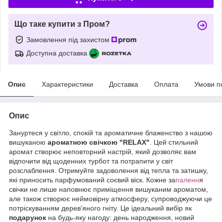
Що таке купити з Пром?
Замовлення під захистом
Доступна доставка
Опис
Характеристики
Доставка
Оплата
Умови п
Опис
Зануртеся у світло, спокій та ароматичне блаженство з нашою
вишуканою
ароматною свічкою "RELAX"
. Цей стильний
аромат створює неповторний настрій, який дозволяє вам
відпочити від щоденних турбот та потрапити у світ
розслаблення. Отримуйте задоволення від тепла та затишку,
які приносить парфумований соєвий віск. Кожне за
паленн
я
свічки не лише наповнює приміщення вишуканим ароматом,
але також створює неймовірну атмосферу, супроводжуючи це
потріскуванням дерев'яного гніту. Це ідеальний вибір як
подарунок
на будь-яку нагоду: день народження, новий