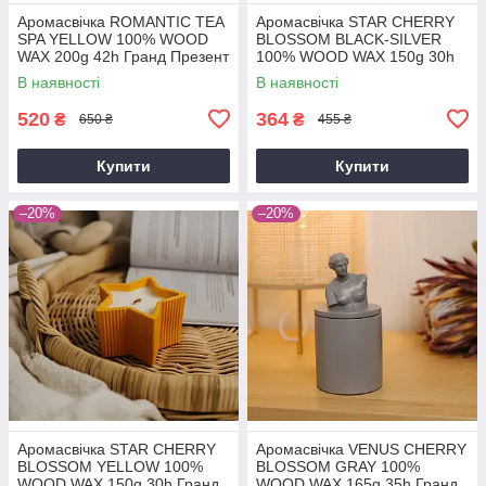
Аромасвічка ROMANTIC TEA
Аромасвічка STAR CHERRY
SPA YELLOW 100% WOOD
BLOSSOM BLACK-SILVER
WAX 200g 42h Гранд Презент
100% WOOD WAX 150g 30h
NAC 1081
Гранд Презент NAC 1075
В наявності
В наявності
520
364
₴
₴
650 ₴
455 ₴
Купити
Купити
–20%
–20%
Аромасвічка STAR CHERRY
Аромасвічка VENUS CHERRY
BLOSSOM YELLOW 100%
BLOSSOM GRAY 100%
WOOD WAX 150g 30h Гранд
WOOD WAX 165g 35h Гранд