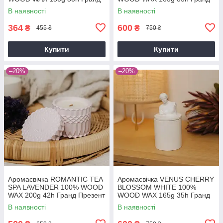
Презент NAC 1071
Презент NAC 1017GY
В наявності
В наявності
364
600
₴
₴
455 ₴
750 ₴
Купити
Купити
–20%
–20%
Аромасвічка ROMANTIC TEA
Аромасвічка VENUS CHERRY
SPA LAVENDER 100% WOOD
BLOSSOM WHITE 100%
WAX 200g 42h Гранд Презент
WOOD WAX 165g 35h Гранд
NAC 1082
Презент NAC 1015W
В наявності
В наявності