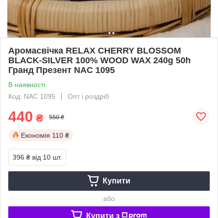
Аромасвічка RELAX CHERRY BLOSSOM
BLACK-SILVER 100% WOOD WAX 240g 50h
Гранд Презент NAC 1095
В наявності
Код: NAC 1095
Опт і роздріб
440
₴
550 ₴
Економія
110 ₴
396 ₴
від 10 шт.
Купити
або
Купити з