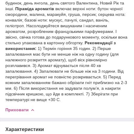
будинок, день янгола, день святого Валентина, Новий Рік та
інші.
Піраміда ароматів
включає верхні ноти: бутон чорної
смородини, малина, маракуйя, груша, персик; серцева нота:
конвалія; базові ноти: мускус, пачулі, сандал, ваніль,
геліотроп. Насолоджуйтеся вишуканим і насиченим
ароматом, розробленим французькими парфумерами. І
звісно, свічка готова до подарункового моменту, оскільки вона
стильно упакована в картонну обгортку.
Рекомендації з
використання:
1) Термін горіння 35 годин. 2) Перше
запалювання має бути не менше ніж на одну годину (для
належного розкриття аромату), щоб віск рівномірно
розплавився. 3) Аромат відчувається після 40 хв
запалювання. 4) Запалювати не більше ніж на 3 години. Від
перегрівання аромат не повністю розкривається. 5) Перед
кожним запалюванням бажано обрізати гніт приблизно на 2-3
мм. 6) Після використання не задувати полум’я, а накрити
підсвічник кришкою, що йде в комплекті. 7) Зберігати при
температурі не вище +30 С.
Приховати
Характеристики