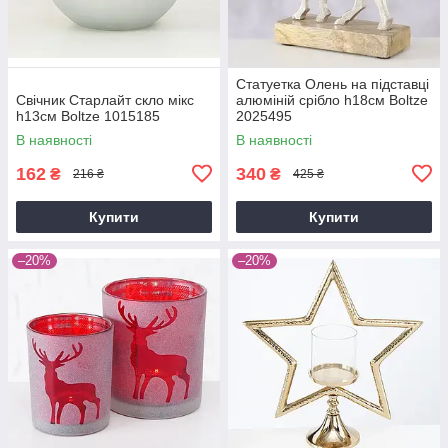
Статуетка Олень на підставці
Свічник Старлайт скло мікс
алюміній срібло h18см Boltze
h13см Boltze 1015185
2025495
В наявності
В наявності
162
340
₴
₴
216 ₴
425 ₴
Купити
Купити
–20%
–20%