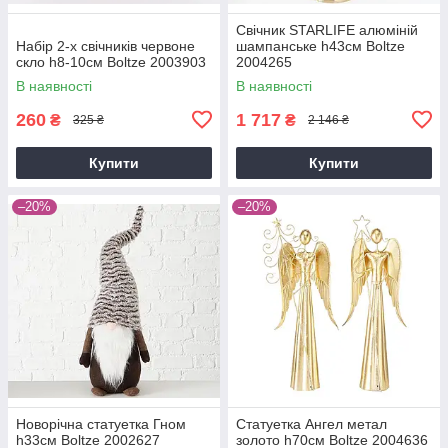
Свічник STARLIFE алюміній
Набір 2-х свічників червоне
шампанське h43см Boltze
скло h8-10см Boltze 2003903
2004265
В наявності
В наявності
260
1 717
₴
₴
325 ₴
2 146 ₴
Купити
Купити
–20%
–20%
Новорічна статуетка Гном
Статуетка Ангел метал
h33см Boltze 2002627
золото h70см Boltze 2004636