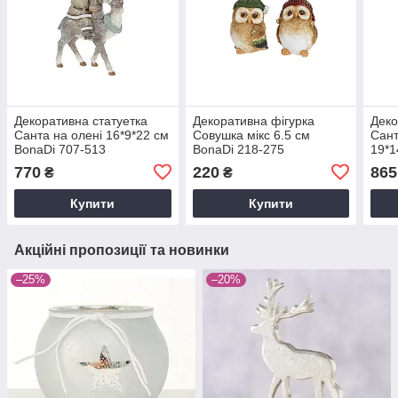
Декоративна статуетка
Декоративна фігурка
Деко
Санта на олені 16*9*22 см
Совушка мікс 6.5 см
Сант
BonaDi 707-513
BonaDi 218-275
19*1
950
770
220
865
₴
₴
Купити
Купити
Акційні пропозиції та новинки
–25%
–20%