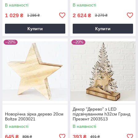
В наявності
В наявності
1 029
2 624
₴
₴
1 286 ₴
3 279 ₴
Купити
Купити
–20%
–20%
Декор "Дерево" з LED
Новорічна зірка дерево 20см
підсвічуванням h32см Гранд
Boltze 2003021
Презент 2003513
В наявності
В наявності
645
393
₴
₴
806 ₴
491 ₴