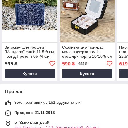
Затискач для грошей
Скринька для прикрас
Набі
"Мандала" синій 11.5*9 см
мала з дзеркалом із
шкат
Гранд Презент 05-М-Син
екошкіри чорна 10*10*5 см
22.5
Гранд Презент JZ-004-5
Пре
595
590
619
₴
₴
655 ₴
Купити
Купити
Про нас
95% позитивних з 161 відгука за рік
Працює з 21.11.2016
м. Хмельницький
вул. Подільська, 17/1, Хмельницький, Україна