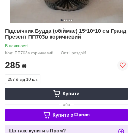
Підсвічник Будда (обіймає) 15*10*10 см Гранд
Презент ПП703в коричневий
В наявності
Код: ПП703в коричневий
Опт і роздріб
285
₴
257 ₴
від 10 шт.
Купити
або
Купити з
Що таке купити з Пром?