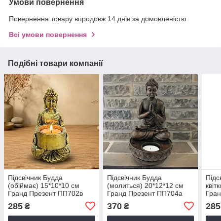
Умови повернення
Повернення товару впродовж 14 днів за домовленістю
Всі умови повернення
Подібні товари компанії
Підсвічник Будда
Підсвічник Будда
Підс
(обіймає) 15*10*10 см
(молиться) 20*12*12 см
квіт
Гранд Презент ПП702в
Гранд Презент ПП704а
Гран
бронза
коричневий
кори
285
370
285
₴
₴