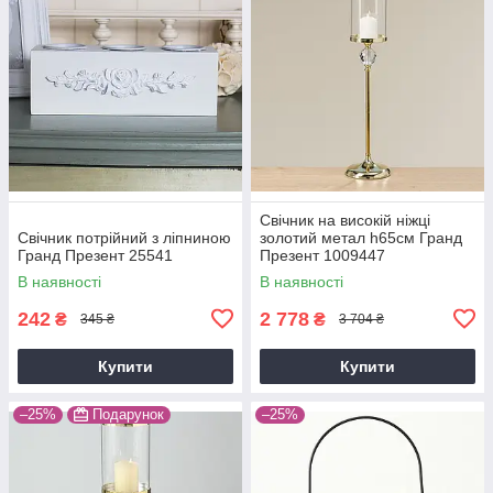
Свічник на високій ніжці
Свічник потрійний з ліпниною
золотий метал h65см Гранд
Гранд Презент 25541
Презент 1009447
В наявності
В наявності
242
2 778
₴
₴
345 ₴
3 704 ₴
Купити
Купити
–25%
Подарунок
–25%