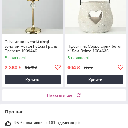
Свічник на високій ніжці
золотий метал h51см Гранд
Підсвічник Серце сірий бетон
Презент 1009446
h15см Boltze 1004636
В наявності
В наявності
2 380
664
₴
₴
3 173 ₴
885 ₴
Купити
Купити
Показати ще
Про нас
95% позитивних з 161 відгука за рік