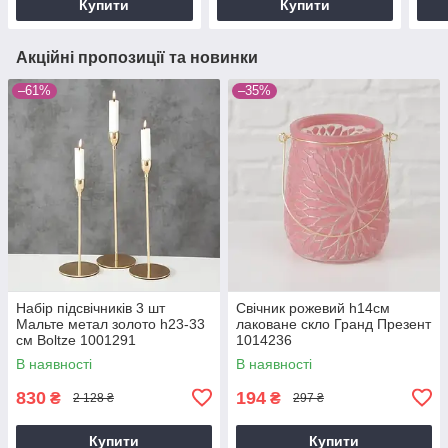
Купити
Купити
Акційні пропозиції та новинки
–61%
–35%
Набір підсвічників 3 шт
Свічник рожевий h14см
Мальте метал золото h23-33
лаковане скло Гранд Презент
см Boltze 1001291
1014236
В наявності
В наявності
830
194
₴
₴
2 128 ₴
297 ₴
Купити
Купити