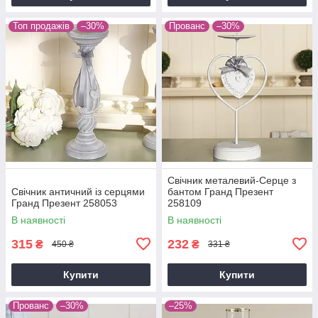
Топ продажів
–30%
Прованс
–30%
Свічник металевий-Серце з
Свічник античний із серцями
бантом Гранд Презент
Гранд Презент 258053
258109
В наявності
В наявності
315
232
₴
₴
450 ₴
331 ₴
Купити
Купити
Прованс
–30%
–25%