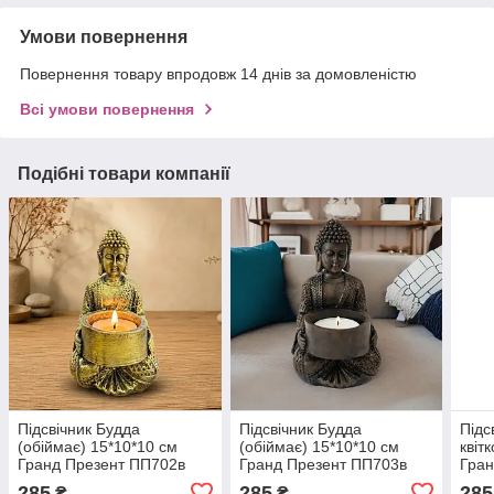
Умови повернення
Повернення товару впродовж 14 днів за домовленістю
Всі умови повернення
Подібні товари компанії
Підсвічник Будда
Підсвічник Будда
Підс
(обіймає) 15*10*10 см
(обіймає) 15*10*10 см
квіт
Гранд Презент ПП702в
Гранд Презент ПП703в
Гран
бронза
коричневий
кори
285
285
285
₴
₴