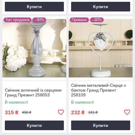
Купити
Купити
Топ продажів
–30%
Прованс
–30%
Свічник металевий-Серце з
Свічник античний із серцями
бантом Гранд Презент
Гранд Презент 258053
258109
В наявності
В наявності
315
232
₴
₴
450 ₴
331 ₴
Купити
Купити