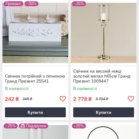
Прованс
–30%
–25%
Свічник на високій ніжці
Свічник потрійний з ліпниною
золотий метал h65см Гранд
Гранд Презент 25541
Презент 1009447
В наявності
В наявності
242
2 778
₴
₴
345 ₴
3 704 ₴
Купити
Купити
–25%
Подарунок
–25%