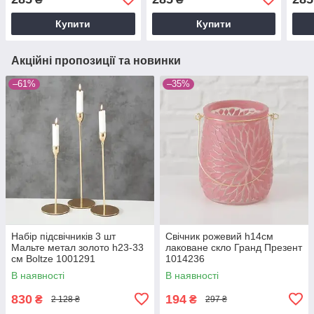
Купити
Купити
Акційні пропозиції та новинки
–61%
–35%
Набір підсвічників 3 шт
Свічник рожевий h14см
Мальте метал золото h23-33
лаковане скло Гранд Презент
см Boltze 1001291
1014236
В наявності
В наявності
830
194
₴
₴
2 128 ₴
297 ₴