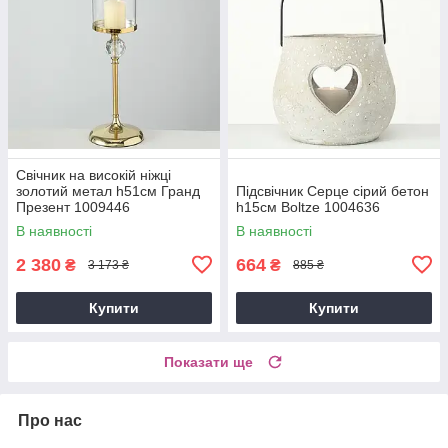
Свічник на високій ніжці
золотий метал h51см Гранд
Підсвічник Серце сірий бетон
Презент 1009446
h15см Boltze 1004636
В наявності
В наявності
2 380
664
₴
₴
3 173 ₴
885 ₴
Купити
Купити
Показати ще
Про нас