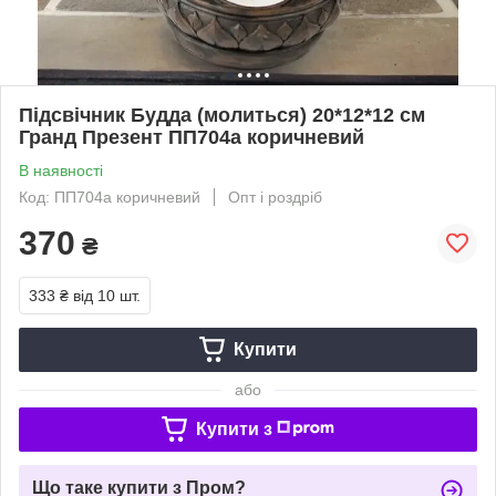
Підсвічник Будда (молиться) 20*12*12 см
Гранд Презент ПП704а коричневий
В наявності
Код: ПП704а коричневий
Опт і роздріб
370
₴
333 ₴
від 10 шт.
Купити
або
Купити з
Що таке купити з Пром?