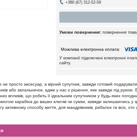
+380 (67) 312-52-59
повернення това
У компанії підключені електронні пла
сайту.
це не просто аксесуар, а вірний супутник, завжди готовий подаруват
ків або запальничок, адже у нас є рішення, яке завжди під рукою. В
чних впливів, що робить її ідеальним супутником у будь-яких погодн
омогою карабіна до ваших ключів чи сумки, завжди залишаючись у зр
гу активному способу життя, для мандрівників, рибалок та всіх, хто 
ки