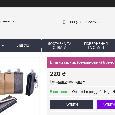
рунків та
+380 (67) 312-52-59
ДОСТАВКА ТА
ПОВЕРНЕННЯ
ВІДГУКИ
ОПЛАТА
ТА ОБМІН
Вічний сірник (бензиновий) брело
220 ₴
Показати оптові ціни
В наявності
Оптом і в роздріб
Код:
H
Купити
Купити