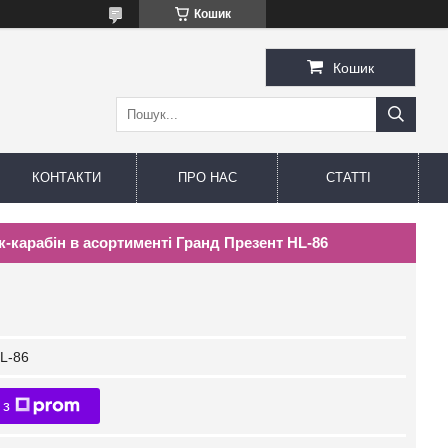
Кошик
Кошик
КОНТАКТИ
ПРО НАС
СТАТТІ
к-карабін в асортименті Гранд Презент HL-86
L-86
 з