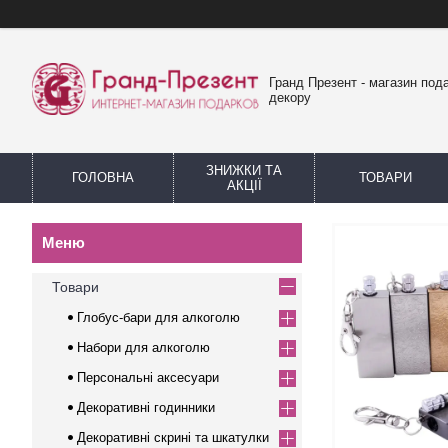
Гранд Презент - магазин пода
декору
ЗНИЖКИ ТА
ГОЛОВНА
ТОВАРИ
АКЦІЇ
Товари
Глобус-бари для алкоголю
Набори для алкоголю
Персональні аксесуари
Декоративні годинники
Декоративні скрині та шкатулки