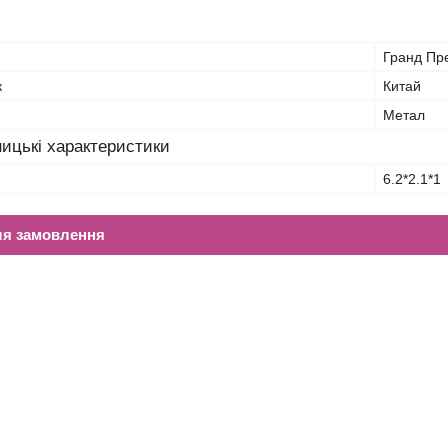
Гранд Пр
к
Китай
Метал
ицькі характеристики
6.2*2.1*1
ля замовлення