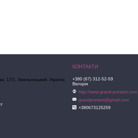
+380 (67) 312-52-59
ка, 17/1, Хмельницький, Україна
Вікторія
http://www.grand-present.com
grandpresent@gmail.com
нт
+380673125259