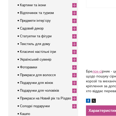
Картини та ікони
Відпочинок та туризм
Предмети інтер`єру
Садовий декор
Статуетки та фігури
Текстиль для дому
Класичні настільні ігри
Український сувенір
Фоторамки
Бре
лок-сі
рник - 
Прикраси для волосся
щодо пошуку сірни
корозії та механі
Подарунки для жінок
кріплення за доп
Подарунки для чоловіків
хто віддає перева
Прикраси на Новий рік та Різдво
Солодкі подарунки
Характеристи
Кашпо