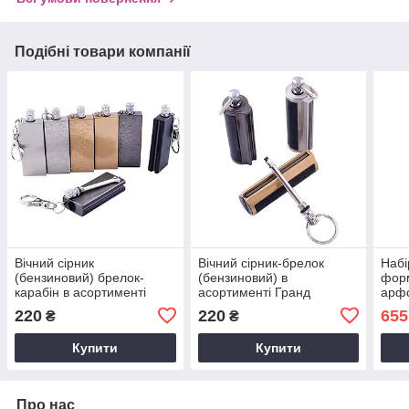
Подібні товари компанії
Вічний сірник
Вічний сірник-брелок
Набі
(бензиновий) брелок-
(бензиновий) в
форм
карабін в асортименті
асортименті Гранд
арфо
Гранд Презент HL-86
Презент HL-87-1
KSH
220
220
655
₴
₴
Купити
Купити
Про нас