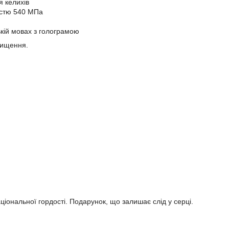
я келихів
ністю 540 МПа
ькій мовах з голограмою
чищення.
аціональної гордості. Подарунок, що залишає слід у серці.