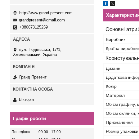
http://www.grand-present.com
Характеристи
grandpresent@gmail.com
+380673125259
Основні атри
Виробник
Країна виробни
вул. Подільська, 17/1,
Хмельницький, Україна
Користувальн
Дизайн
Гранд Презент
Додаткова інфо
Колір
Матеріал
Вікторія
Об'єм графіну, 
Об'єм склянки, 
Графік роботи
Призначення
Розмір упаковки
Понеділок
09:00
17:00