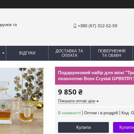
рунків та
+380 (67) 312-52-59
ДОСТАВКА ТА
ПОВЕРНЕННЯ
ВІДГУКИ
ОПЛАТА
ТА ОБМІН
Подарунковий набір для віскі "Три
позолотою Boss Crystal GPB5TRY
9 850 ₴
Показати оптові ціни
В наявності
Оптом і в роздріб
Код:
G
Купити
Купити