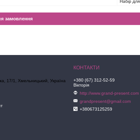
Набір для
ля замовлення
+380 (67) 312-52-59
ка, 17/1, Хмельницький, Україна
Вікторія
http://www.grand-present.com
grandpresent@gmail.com
нт
+380673125259