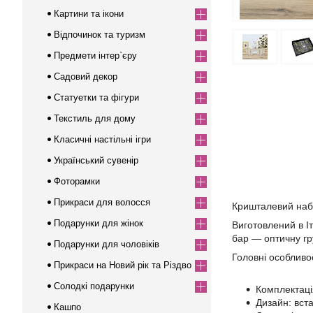
Картини та ікони
Відпочинок та туризм
Предмети інтер`єру
Садовий декор
Статуетки та фігури
Текстиль для дому
Класичні настільні ігри
Український сувенір
Фоторамки
Прикраси для волосся
Кришталевий набір
Подарунки для жінок
Виготовлений в Іт
бар — оптичну гру
Подарунки для чоловіків
Головні особливос
Прикраси на Новий рік та Різдво
Солодкі подарунки
Комплектація
Дизайн: вста
Кашпо