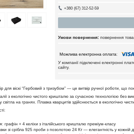
+380 (67) 312-52-59
повернення това
У компанії підключені електронні пла
сайту.
 для віскі “Гербовий з тризубом” — це витвір ручної роботи, що поє
алії з екологічно чистого кришталю за сучасною технологією без вик
 світла на гранях. Плавка кварцитів здійснюється в екологічно чист
ті:
: графін + 4 келіхи з італійського кришталю преміум-класу
вки зі срібла 925 проби з позолотою 24 Кт — елегантність у кожній д