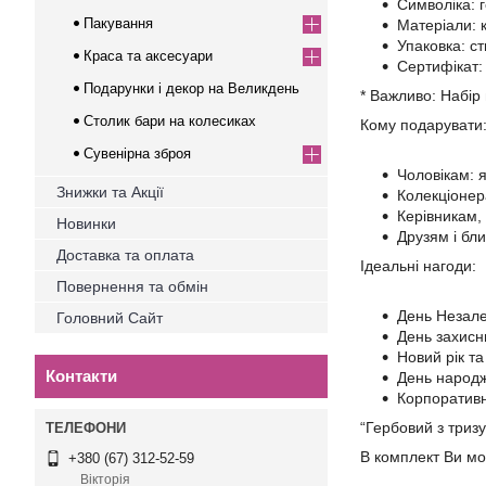
Символіка: г
Пакування
Матеріали: 
Упаковка: с
Краса та аксесуари
Сертифікат:
Подарунки і декор на Великдень
* Важливо: Набір
Столик бари на колесиках
Кому подарувати
Сувенірна зброя
Чоловікам: я
Знижки та Акції
Колекціонер
Керівникам,
Новинки
Друзям і бли
Доставка та оплата
Ідеальні нагоди:
Повернення та обмін
День Незале
Головний Сайт
День захисн
Новий рік та
Контакти
День народ
Корпоративн
“Гербовий з тризу
В комплект Ви мо
+380 (67) 312-52-59
Вікторія