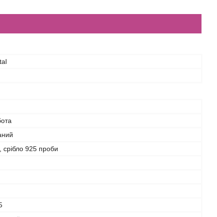
tal
бота
аний
 срібло 925 проби
5