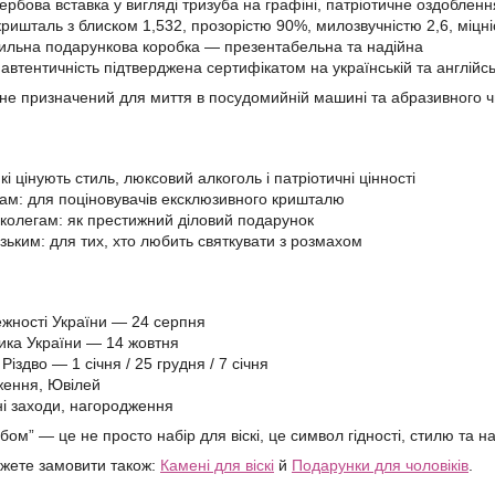
ербова вставка у вигляді тризуба на графіні, патріотичне оздобленн
кришталь з блиском 1,532, прозорістю 90%, милозвучністю 2,6, міц
тильна подарункова коробка — презентабельна та надійна
 автентичність підтверджена сертифікатом на українській та англійс
 не призначений для миття в посудомийній машині та абразивного 
:
кі цінують стиль, люксовий алкоголь і патріотичні цінності
ам: для поціновувачів ексклюзивного кришталю
 колегам: як престижний діловий подарунок
зьким: для тих, хто любить святкувати з розмахом
жності України — 24 серпня
ика України — 14 жовтня
 Різдво — 1 січня / 25 грудня / 7 січня
ження, Ювілей
і заходи, нагородження
бом” — це не просто набір для віскі, це символ гідності, стилю та н
жете замовити також:
Камені для віскі
й
Подарунки для чоловіків
.