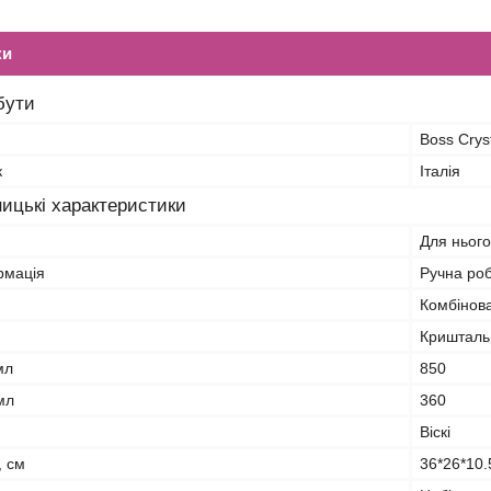
ки
бути
Boss Crys
к
Італія
ицькі характеристики
Для нього
рмація
Ручна ро
Комбінов
Кришталь,
мл
850
мл
360
Віскі
, см
36*26*10.