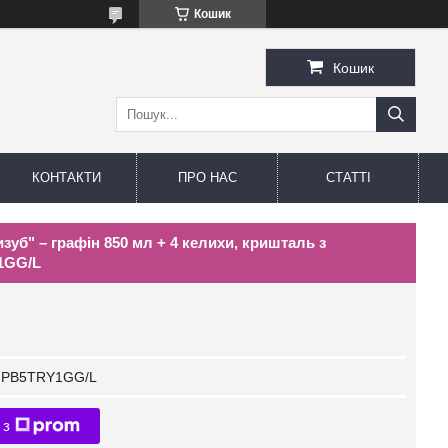
Кошик
Кошик
КОНТАКТИ
ПРО НАС
СТАТТІ
зуб" – графін 850 мл + 4 келихи, кришталь з
1GG/L
PB5TRY1GG/L
 з