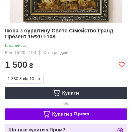
Ікона з бурштину Святе Сімейство Гранд
Презент 15*20 і-108
В наявності
Код: 15*20 і-108
Опт і роздріб
1 500
₴
1 350 ₴
від 10 шт.
Купити
або
Купити з
Що таке купити з Пром?