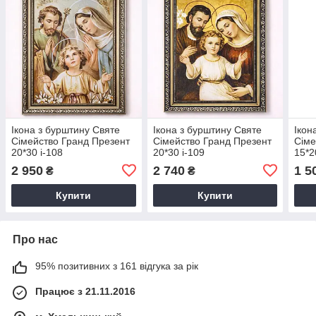
Ікона з бурштину Святе
Ікона з бурштину Святе
Ікон
Сімейство Гранд Презент
Сімейство Гранд Презент
Сіме
20*30 і-108
20*30 і-109
15*2
2 950
2 740
1 5
₴
₴
Купити
Купити
Про нас
95% позитивних з 161 відгука за рік
Працює з 21.11.2016